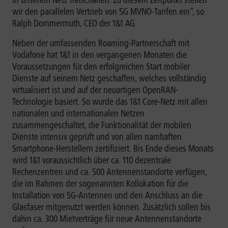
in unserem Netz freischalten. Zu diesem Zeitpunkt stellen
wir den parallelen Vertrieb von 5G MVNO-Tarifen ein“, so
Ralph Dommermuth, CEO der 1&1 AG.
Neben der umfassenden Roaming-Partnerschaft mit
Vodafone hat 1&1 in den vergangenen Monaten die
Voraussetzungen für den erfolgreichen Start mobiler
Dienste auf seinem Netz geschaffen, welches vollständig
virtualisiert ist und auf der neuartigen OpenRAN-
Technologie basiert. So wurde das 1&1 Core-Netz mit allen
nationalen und internationalen Netzen
zusammengeschaltet, die Funktionalität der mobilen
Dienste intensiv geprüft und von allen namhaften
Smartphone-Herstellern zertifiziert. Bis Ende dieses Monats
wird 1&1 voraussichtlich über ca. 110 dezentrale
Rechenzentren und ca. 500 Antennenstandorte verfügen,
die im Rahmen der sogenannten Kollokation für die
Installation von 5G-Antennen und den Anschluss an die
Glasfaser mitgenutzt werden können. Zusätzlich sollen bis
dahin ca. 300 Mietverträge für neue Antennenstandorte