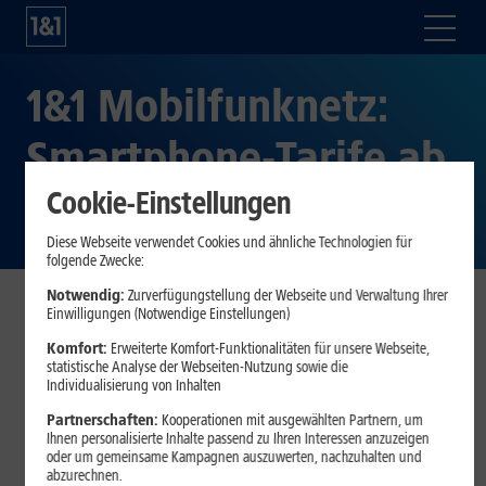
1&1 Mobilfunknetz:
Smartphone-Tarife ab
Dezember 2023
Cookie-Einstellungen
Diese Webseite verwendet Cookies und ähnliche Technologien für
folgende Zwecke:
Notwendig:
Zurverfügungstellung der Webseite und Verwaltung Ihrer
Einwilligungen (Notwendige Einstellungen)
Montabaur, 18. September 2023.
Die 1&1 Mobilfunk
Komfort:
Erweiterte Komfort-Funktionalitäten für unsere Webseite,
GmbH, eine hundertprozentige Tochtergesellschaft der 1&1
statistische Analyse der Webseiten-Nutzung sowie die
AG, hat im August 2023 mit Vodafone eine weitreichende
Individualisierung von Inhalten
National Roaming-Vereinbarung geschlossen. Damit
Partnerschaften:
Kooperationen mit ausgewählten Partnern, um
werden 1&1 Kundinnen und Kunden auch dort 5G nutzen
Ihnen personalisierte Inhalte passend zu Ihren Interessen anzuzeigen
können, wo während der Bauphase des neuen 1&1 Netzes
oder um gemeinsame Kampagnen auszuwerten, nachzuhalten und
abzurechnen.
noch keine eigene Versorgung gegeben ist. Technisch