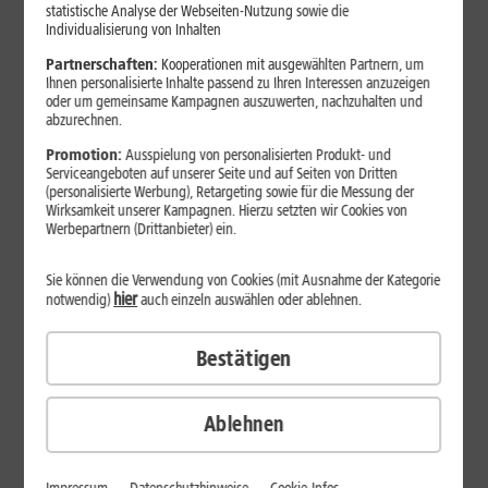
statistische Analyse der Webseiten-Nutzung sowie die
Individualisierung von Inhalten
Partnerschaften:
Kooperationen mit ausgewählten Partnern, um
Ihnen personalisierte Inhalte passend zu Ihren Interessen anzuzeigen
2025
oder um gemeinsame Kampagnen auszuwerten, nachzuhalten und
abzurechnen.
Nur zwei Jahre nach dem Start der mobilen Dienste erreicht
das
1&1 O-RAN
zum 31. Dezember 2025 bereits mehr als ein
Promotion:
Ausspielung von personalisierten Produkt- und
Serviceangeboten auf unserer Seite und auf Seiten von Dritten
Viertel der deutschen Haushalte
. Im November 2025 hat
(personalisierte Werbung), Retargeting sowie für die Messung der
1&1 zudem die größte Kundenmigration der deutschen
Wirksamkeit unserer Kampagnen. Hierzu setzten wir Cookies von
Mobilfunkgeschichte erfolgreich abgeschlossen: Seither nutzen
Werbepartnern (Drittanbieter) ein.
alle mehr als
12 Mio. Kundinnen und Kunden
das
vollständig virtualisierte 5G-Netz auf Basis der innovativen
Sie können die Verwendung von Cookies (mit Ausnahme der Kategorie
Open-RAN-Technologie in
sehr guter Netzqualität
. Ein
hier
notwendig)
auch einzeln auswählen oder ablehnen.
weiterer strategischer Meilenstein folgte im Dezember:
1&1
Versatel wird Teil der 1&1 AG.
Durch den Erwerb aller
Bestätigen
Anteile an dem Glasfaser‑Spezialisten von der United Internet
AG stärkt 1&1 seine Position bei Infrastruktur und ergreift neue
Chancen im Geschäftskundenmarkt.
Ablehnen