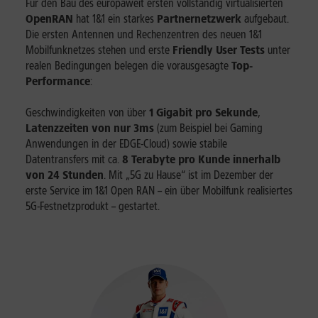
Für den Bau des europaweit ersten vollständig virtualisierten
OpenRAN
hat 1&1 ein starkes
Partnernetzwerk
aufgebaut.
Die ersten Antennen und Rechenzentren des neuen 1&1
Mobilfunknetzes stehen und erste
Friendly User Tests
unter
realen Bedingungen belegen die vorausgesagte
Top-
Performance
:
Geschwindigkeiten von über
1 Gigabit pro Sekunde
,
Latenzzeiten von nur 3ms
(zum Beispiel bei Gaming
Anwendungen in der EDGE-Cloud) sowie stabile
Datentransfers mit ca.
8 Terabyte pro Kunde innerhalb
von 24 Stunden
. Mit „5G zu Hause“ ist im Dezember der
erste Service im 1&1 Open RAN – ein über Mobilfunk realisiertes
5G-Festnetzprodukt – gestartet.