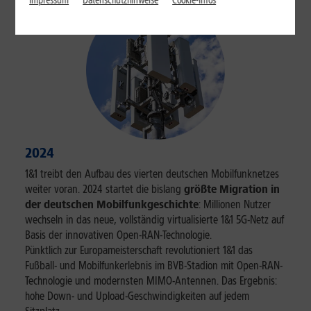
Impressum
Datenschutzhinweise
Cookie-Infos
2024
1&1 treibt den Aufbau des vierten deutschen Mobilfunknetzes
weiter voran. 2024 startet die bislang
größte Migration in
der deutschen Mobilfunkgeschichte
: Millionen Nutzer
wechseln in das neue, vollständig virtualisierte 1&1 5G-Netz auf
Basis der innovativen Open-RAN-Technologie.
Pünktlich zur Europameisterschaft revolutioniert 1&1 das
Fußball- und Mobilfunkerlebnis im BVB-Stadion mit Open-RAN-
Technologie und modernsten MIMO-Antennen. Das Ergebnis:
hohe Down- und Upload-Geschwindigkeiten auf jedem