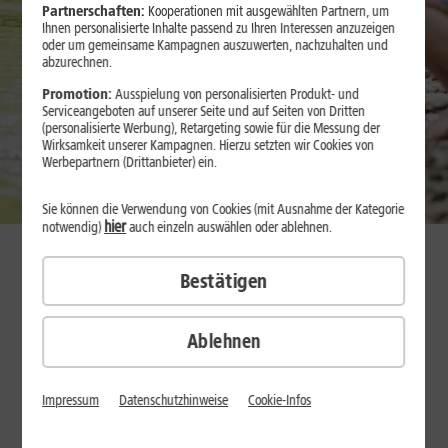
Partnerschaften:
Kooperationen mit ausgewählten Partnern, um
Ihnen personalisierte Inhalte passend zu Ihren Interessen anzuzeigen
oder um gemeinsame Kampagnen auszuwerten, nachzuhalten und
abzurechnen.
Promotion:
Ausspielung von personalisierten Produkt- und
Serviceangeboten auf unserer Seite und auf Seiten von Dritten
(personalisierte Werbung), Retargeting sowie für die Messung der
Wirksamkeit unserer Kampagnen. Hierzu setzten wir Cookies von
Werbepartnern (Drittanbieter) ein.
Sie können die Verwendung von Cookies (mit Ausnahme der Kategorie
hier
notwendig)
auch einzeln auswählen oder ablehnen.
Nachhaltig zu operieren, ist fester Bestandteil der täglichen Arbeit
Bestätigen
bei 1&1. Denn als börsennotiertes Unternehmen möchten wir auch
beim Thema Nachhaltigkeit Vorreiter sein. So zählt soziales,
ökonomisches und ökologisches Handeln entlang unserer
Ablehnen
gesamten Wertschöpfungskette zu unserem Selbstverständnis.
Durch unsere verantwortungsvolle Unternehmensführung treten
Impressum
Datenschutzhinweise
Cookie-Infos
wir als fairer und zuverlässiger Partner auf. Diesen Anspruch haben
wir gegenüber unseren Kundinnen und Kunden ebenso
gegenüber unseren Mitarbeitenden und Geschäftspartnern.