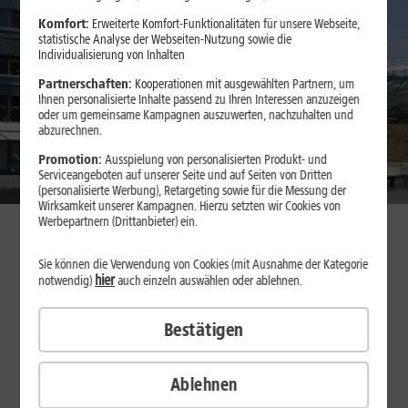
Komfort:
Erweiterte Komfort-Funktionalitäten für unsere Webseite,
statistische Analyse der Webseiten-Nutzung sowie die
Individualisierung von Inhalten
Partnerschaften:
Kooperationen mit ausgewählten Partnern, um
Ihnen personalisierte Inhalte passend zu Ihren Interessen anzuzeigen
oder um gemeinsame Kampagnen auszuwerten, nachzuhalten und
abzurechnen.
Promotion:
Ausspielung von personalisierten Produkt- und
Serviceangeboten auf unserer Seite und auf Seiten von Dritten
(personalisierte Werbung), Retargeting sowie für die Messung der
Wirksamkeit unserer Kampagnen. Hierzu setzten wir Cookies von
Werbepartnern (Drittanbieter) ein.
Über uns
Sie können die Verwendung von Cookies (mit Ausnahme der Kategorie
hier
Die 1&1 AG mit Sitz in Montabaur ist ein börsennotierter
notwendig)
auch einzeln auswählen oder ablehnen.
Telekommunikationsanbieter und Teil der United Internet Gruppe.
Mit Fokus auf den deutschen Markt stärkt 1&1 gezielt die digitale
Bestätigen
Souveränität des Landes.
Ablehnen
Kundenverträge H1 2026