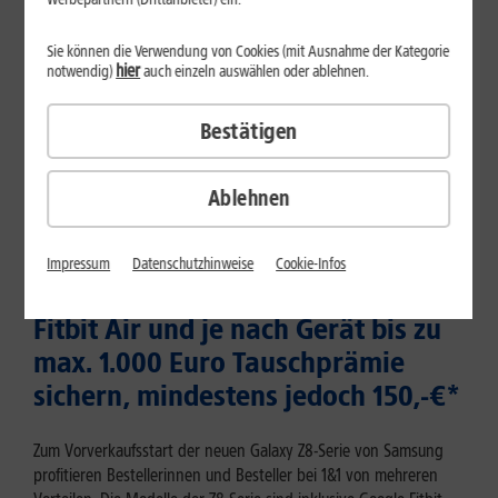
Sie können die Verwendung von Cookies (mit Ausnahme der Kategorie
hier
notwendig)
auch einzeln auswählen oder ablehnen.
Bestätigen
Ablehnen
22.07.2026
Neue Samsung Galaxy Z8-Serie bei
Impressum
Datenschutzhinweise
Cookie-Infos
1&1 bestellen – inklusive Google
Fitbit Air und je nach Gerät bis zu
max. 1.000 Euro Tauschprämie
sichern, mindestens jedoch 150,-€*
Zum Vorverkaufsstart der neuen Galaxy Z8-Serie von Samsung
profitieren Bestellerinnen und Besteller bei 1&1 von mehreren