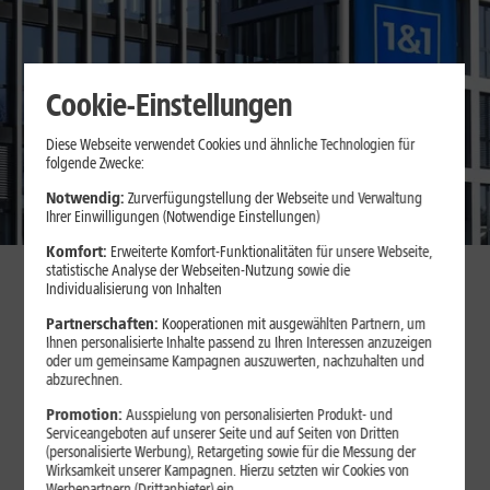
Cookie-Einstellungen
Diese Webseite verwendet Cookies und ähnliche Technologien für
folgende Zwecke:
Notwendig:
Zurverfügungstellung der Webseite und Verwaltung
Ihrer Einwilligungen (Notwendige Einstellungen)
Komfort:
Erweiterte Komfort-Funktionalitäten für unsere Webseite,
statistische Analyse der Webseiten-Nutzung sowie die
Individualisierung von Inhalten
Suchen
Partnerschaften:
Kooperationen mit ausgewählten Partnern, um
Ihnen personalisierte Inhalte passend zu Ihren Interessen anzuzeigen
oder um gemeinsame Kampagnen auszuwerten, nachzuhalten und
abzurechnen.
Unternehmensinformationen
1&1 O-
Produkte & Services
Promotion:
Ausspielung von personalisierten Produkt- und
Serviceangeboten auf unserer Seite und auf Seiten von Dritten
(personalisierte Werbung), Retargeting sowie für die Messung der
Wirksamkeit unserer Kampagnen. Hierzu setzten wir Cookies von
Werbepartnern (Drittanbieter) ein.