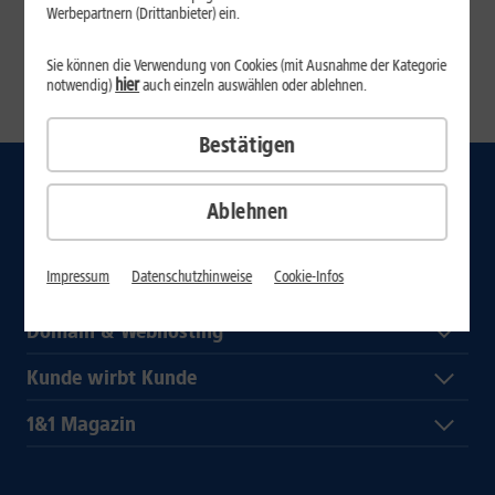
Vielen Dank für Ihr Verständnis.
Werbepartnern (Drittanbieter) ein.
Ihr 1&1 Team
Sie können die Verwendung von Cookies (mit Ausnahme der Kategorie
1&1 AG Startseite
hier
notwendig)
auch einzeln auswählen oder ablehnen.
Bestätigen
Internet
Ablehnen
Mobilfunk-Tarife
Impressum
Datenschutzhinweise
Cookie-Infos
Handys
Domain & Webhosting
Kunde wirbt Kunde
1&1 Magazin