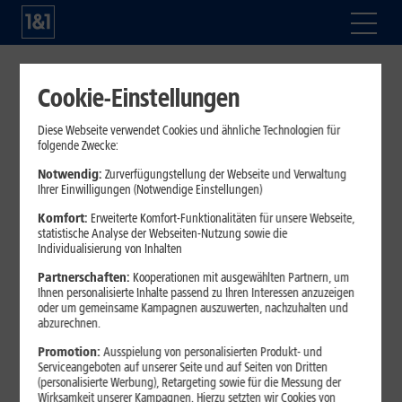
Es tut uns Leid, dieser Artikel
Cookie-Einstellungen
wurde nicht gefunden!
Diese Webseite verwendet Cookies und ähnliche Technologien für
folgende Zwecke:
Fehler – Dies kann
Notwendig:
Zurverfügungstellung der Webseite und Verwaltung
folgende Ursachen
Ihrer Einwilligungen (Notwendige Einstellungen)
Komfort:
Erweiterte Komfort-Funktionalitäten für unsere Webseite,
haben:
statistische Analyse der Webseiten-Nutzung sowie die
Individualisierung von Inhalten
Partnerschaften:
Kooperationen mit ausgewählten Partnern, um
Ihnen personalisierte Inhalte passend zu Ihren Interessen anzuzeigen
Die gewünschte Seite ist vorübergehend nicht erreichbar
oder um gemeinsame Kampagnen auszuwerten, nachzuhalten und
Die gewünschte Seite wurde umbenannt
abzurechnen.
Die gewünschte Seite existiert nicht mehr
Promotion:
Ausspielung von personalisierten Produkt- und
Die URL ist nicht korrekt
Serviceangeboten auf unserer Seite und auf Seiten von Dritten
(personalisierte Werbung), Retargeting sowie für die Messung der
Wirksamkeit unserer Kampagnen. Hierzu setzten wir Cookies von