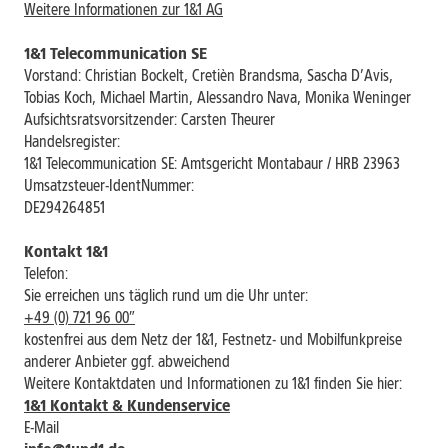
Weitere Informationen zur 1&1 AG
1&1 Telecommunication SE
Vorstand:
Christian Bockelt, Cretièn Brandsma, Sascha D’Avis,
Tobias Koch, Michael Martin, Alessandro Nava, Monika Weninger
Aufsichtsratsvorsitzender: Carsten Theurer
Handelsregister:
1&1 Telecommunication SE: Amtsgericht Montabaur / HRB 23963
Umsatzsteuer-IdentNummer:
DE294264851
Kontakt 1&1
Telefon:
Sie erreichen uns täglich rund um die Uhr unter:
+49 (0) 721 96 00″
kostenfrei aus dem Netz der 1&1, Festnetz- und Mobilfunkpreise
anderer Anbieter ggf. abweichend
Weitere Kontaktdaten und Informationen zu 1&1 finden Sie hier:
1&1 Kontakt & Kundenservice
E-Mail