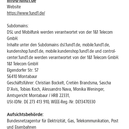
info@1und1.de
Website
https://www.1und1.de/
Subdomains:
DSL und Mobilfunk werden verantwortet von der 1&1 Telecom
GmbH.
Inhalte unter den Subdomains dsl.1und1.de, mobile.1und1.de,
kundenshop.1und1.de, mobile.kundenshop.1und1.de und control-
center.1und1.de
werden verantwortet von der 1&1 Telecom GmbH.
1&1 Telecom GmbH
Elgendorfer Str. 57
56410 Montabaur
Geschäftsführer: Christian Bockelt, Cretièn Brandsma, Sascha
D’Avis, Tobias Koch, Alessandro Nava, Monika Weninger,
Amtsgericht Montabaur / HRB 22331,
USt-IDNr. DE 273 413 910, WEEE-Reg.-Nr. DE13470330
Aufsichtsbehörde:
Bundesnetzagentur für Elektrizität, Gas, Telekommunikation, Post
und Eisenbahnen