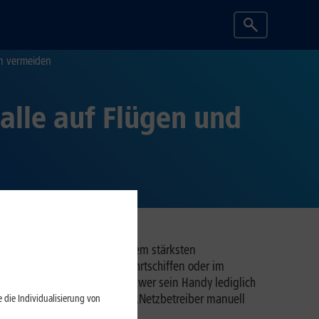
en vermeiden
alle auf Flügen und
mmer das Mobilfunknetz mit dem stärksten
le werden. Denn auf Kreuzfahrtschiffen oder im
rd dann schnell teuer, auch wer sein Handy lediglich
or Reiseantritt die Funktion „Netzbetreiber manuell
 die Individualisierung von