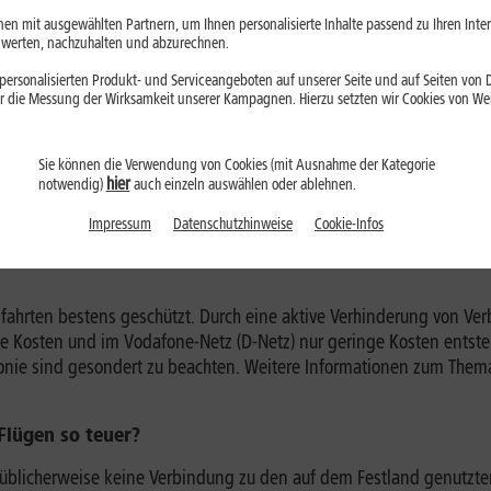
en mit ausgewählten Partnern, um Ihnen personalisierte Inhalte passend zu Ihren Int
erten, nachzuhalten und abzurechnen.
erwahl“ eingestellt, entscheiden Sie selbst, welches Mobilfunknet
ersonalisierten Produkt- und Serviceangeboten auf unserer Seite und auf Seiten von Dr
r die Messung der Wirksamkeit unserer Kampagnen. Hierzu setzten wir Cookies von Werb
en -> Mobile Netzwerke -> Netzbetreiber“ (je nach Hersteller kann
ion unter „Einstellungen -> Mobilfunk -> Netzauswahl“. Wenn Sie a
 Ihrem Standort wählen.
Sie können die Verwendung von Cookies (mit Ausnahme der Kategorie
hier
notwendig)
auch einzeln auswählen oder ablehnen.
alls hohe Kosten verursachen, deshalb ist es umso wichtiger, die 
 sich, die Funktion Daten-Roaming in den Einstellungen Ihres Gerät
Impressum
Datenschutzhinweise
Cookie-Infos
s zu unterbinden. Die sicherste Methode ist es jedoch, in den Flu
fahrten bestens geschützt. Durch eine aktive Verhinderung von Ver
ine Kosten und im Vodafone-Netz (D-Netz) nur geringe Kosten entste
fonie sind gesondert zu beachten. Weitere Informationen zum The
Flügen so teuer?
 üblicherweise keine Verbindung zu den auf dem Festland genutzte