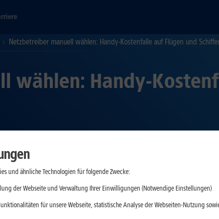
rriere
Netzbetreiber manuell wählen: Handy-Kostenfalle auf Flügen und Schiff
l wählen: Handy-Kostenf
lungen
 automatische Netzbetreiberwahl eingestellt. So wählt das Gerät i
es und ähnliche Technologien für folgende Zwecke:
ortable Funktion ist, kann im Urlaub jedoch schnell zur Kostenfal
lung der Webseite und Verwaltung Ihrer Einwilligungen (Notwendige Einstellungen)
dnetz einwählen. Nicht nur unbedachtes Surfen und Telefonieren wi
ine hohe Rechnung. Damit es gar nicht so weit kommt, sollten Sie v
unktionalitäten für unsere Webseite, statistische Analyse der Webseiten-Nutzung sowie