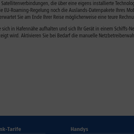
 Satellitenverbindungen, die über eine eigens installierte Technolo
 die EU-Roaming-Regelung noch die Auslands-Datenpakete Ihres Mob
, erwartet Sie am Ende Ihrer Reise möglicherweise eine teure Rechn
ch in Hafennähe aufhalten und sich Ihr Gerät in einem Schiffs-Netz
igt wird. Aktivieren Sie bei Bedarf die manuelle Netzbetreiberwah
nk-Tarife
Handys