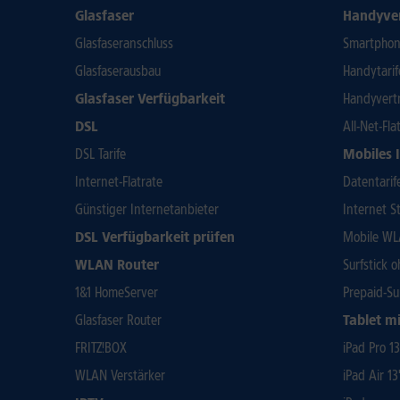
Glasfaser
Handyve
Glasfaseranschluss
Smartphone
Glasfaserausbau
Handytari
Glasfaser Verfügbarkeit
Handyvert
DSL
All-Net-Fla
DSL Tarife
Mobiles 
Internet-Flatrate
Datentarif
Günstiger Internetanbieter
Internet St
DSL Verfügbarkeit prüfen
Mobile WL
WLAN Router
Surfstick 
1&1 HomeServer
Prepaid-Su
Glasfaser Router
Tablet mi
FRITZ!BOX
iPad Pro 1
WLAN Verstärker
iPad Air 13