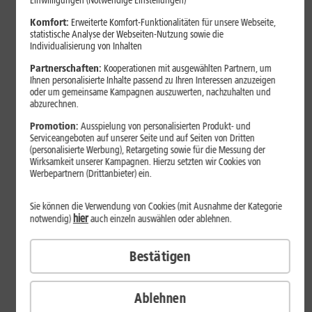
Einwilligungen (Notwendige Einstellungen)
Komfort:
Erweiterte Komfort-Funktionalitäten für unsere Webseite,
Das 1&1 WLAN-Versprechen
statistische Analyse der Webseiten-Nutzung sowie die
Individualisierung von Inhalten
Im Rahmen des Service-Komplettangebots unterstützt 1&1
Sie nicht nur bei der Ersteinrichtung Ihres DSL-Anschlusses.
Partnerschaften:
Kooperationen mit ausgewählten Partnern, um
Ihnen personalisierte Inhalte passend zu Ihren Interessen anzuzeigen
Wir sorgen bei Bedarf auch für optimales WLAN zu Hause
oder um gemeinsame Kampagnen auszuwerten, nachzuhalten und
sowie für den reibungslosen Anschluss von WLAN-fähigen
abzurechnen.
Geräten im ganzen Haus – auch nachträglich. Dabei ist es
Promotion:
Ausspielung von personalisierten Produkt- und
egal, wo Sie diese Geräte gekauft haben oder ob es sich
Serviceangeboten auf unserer Seite und auf Seiten von Dritten
beispielsweise um einen Smart-TV, eine Spielekonsole,
(personalisierte Werbung), Retargeting sowie für die Messung der
Wirksamkeit unserer Kampagnen. Hierzu setzten wir Cookies von
einen Staubsaugerroboter oder andere WLAN-fähige
Werbepartnern (Drittanbieter) ein.
Haushaltsgeräte handelt. Über die bekannte Hotline-
Rufnummer kümmern sich speziell geschulte 1&1-Experten
Sie können die Verwendung von Cookies (mit Ausnahme der Kategorie
um Ihre Anliegen.
hier
notwendig)
auch einzeln auswählen oder ablehnen.
Das Android-Smartphone oder -Tablet mit dem
Bestätigen
WLAN verbinden
Wischen Sie auf dem Gerät einmal am Bildschirm nach
Ablehnen
unten und drücken Sie länger auf das WLAN-Symbol.