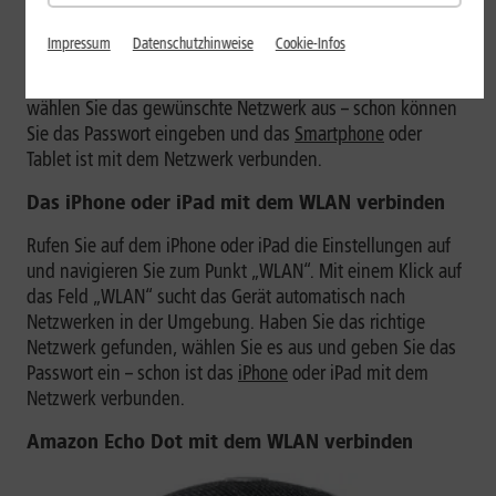
Alternativ können Sie in den Einstellungen auf
„Verbindungen“ klicken und dort „WLAN“ auswählen. Im
Impressum
Datenschutzhinweise
Cookie-Infos
nächsten Schritt klicken Sie auf „Netzwerk suchen“, sofern
das Gerät nicht von sich aus aktiv wird. Anschließend
wählen Sie das gewünschte Netzwerk aus – schon können
Sie das Passwort eingeben und das
Smartphone
oder
Tablet ist mit dem Netzwerk verbunden.
Das iPhone oder iPad mit dem WLAN verbinden
Rufen Sie auf dem iPhone oder iPad die Einstellungen auf
und navigieren Sie zum Punkt „WLAN“. Mit einem Klick auf
das Feld „WLAN“ sucht das Gerät automatisch nach
Netzwerken in der Umgebung. Haben Sie das richtige
Netzwerk gefunden, wählen Sie es aus und geben Sie das
Passwort ein – schon ist das
iPhone
oder iPad mit dem
Netzwerk verbunden.
Amazon Echo Dot mit dem WLAN verbinden