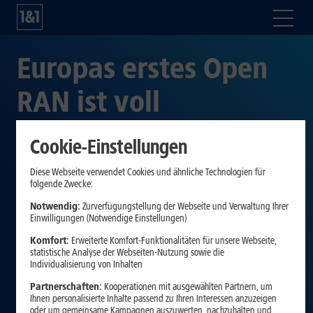
Europas erstes Open
RAN ist voll
funktionsfähig –
Cookie-Einstellungen
Rakuten Symphony
Diese Webseite verwendet Cookies und ähnliche Technologien für
folgende Zwecke:
und Mavenir sind
Notwendig:
Zurverfügungstellung der Webseite und Verwaltung Ihrer
Einwilligungen (Notwendige Einstellungen)
Technologie-Partner
Komfort:
Erweiterte Komfort-Funktionalitäten für unsere Webseite,
statistische Analyse der Webseiten-Nutzung sowie die
im cloud-nativen
Individualisierung von Inhalten
Partnerschaften:
Kooperationen mit ausgewählten Partnern, um
Mobilfunknetz von 1&1
Ihnen personalisierte Inhalte passend zu Ihren Interessen anzuzeigen
oder um gemeinsame Kampagnen auszuwerten, nachzuhalten und