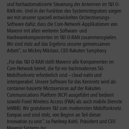
und hochautomatisierte Steuerung der Antennen im 1&1 O-
RAN ein. Und in der Funktion des Systemintegrators sorgen
wir mit unserer speziell entwickelten Orchestrierungs-
Software dafür, dass die Core-Network-Applikationen von
Mavenir mit allen weiteren Software- und
Hardwarekomponenten im 1&1 O-RAN zusammenspielen.
Wir sind stolz auf das Ergebnis unserer gemeinsamen
Arbeit“, so Mickey Mikitani, CEO Rakuten Symphony.
„Für das 1&1 O-RAN stellt Mavenir alle Komponenten im
Core-Network bereit, die für ein hochmodernes 5G-
Mobilfunknetz erforderlich sind – cloud-nativ und
interoperabel. Unsere Software für das Kernnetz wird als
container-basierte Microservices auf der Rakuten
Communications Platform (RCP) ausgeführt und bedient
sowohl Fixed Wireless Access (FWA) als auch mobile Dienste
(eMBB). Wir gratulieren 1&1 zum modernsten Mobilfunknetz
Europas und sind stolz, von Beginn an Teil dieser
Innovation zu sein“, so Pardeep Kohli, Präsident und CEO
Mavenir Systems Inc.