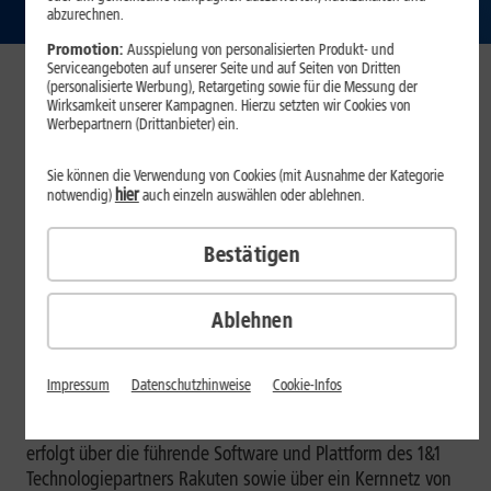
abzurechnen.
Promotion:
Ausspielung von personalisierten Produkt- und
Serviceangeboten auf unserer Seite und auf Seiten von Dritten
(personalisierte Werbung), Retargeting sowie für die Messung der
Wirksamkeit unserer Kampagnen. Hierzu setzten wir Cookies von
Montabaur / Tokio / Richardson, 08. Dezember
Werbepartnern (Drittanbieter) ein.
2023.
Der deutsche Mobilfunkanbieter 1&1 betreibt mit
„1&1 O-RAN“ das europaweit erste vollständig virtualisierte
Sie können die Verwendung von Cookies (mit Ausnahme der Kategorie
5G-Netz auf Basis der neuen Open-RAN-Technologie.
hier
notwendig)
auch einzeln auswählen oder ablehnen.
Nachdem bereits seit Dezember 2022 Fixed Wireless Access
(FWA) angeboten wird, stehen ab sofort auch mobile
Bestätigen
Dienste (eMBB) bereit. Das 1&1 O-RAN ist nun voll
funktionsfähig und deutschlandweit mobil verfügbar.
Überall dort, wo das im Aufbau befindliche 1&1 Netz noch
Ablehnen
über keine eigene Abdeckung verfügt, nutzen Kunden
automatisch National Roaming im Telefónica-Netz,
perspektivisch ab Sommer 2024 im Vodafone-Netz.
Impressum
Datenschutzhinweise
Cookie-Infos
Die effiziente Netzsteuerung des cloud-nativen 1&1 O-RAN
erfolgt über die führende Software und Plattform des 1&1
Technologiepartners Rakuten sowie über ein Kernnetz von