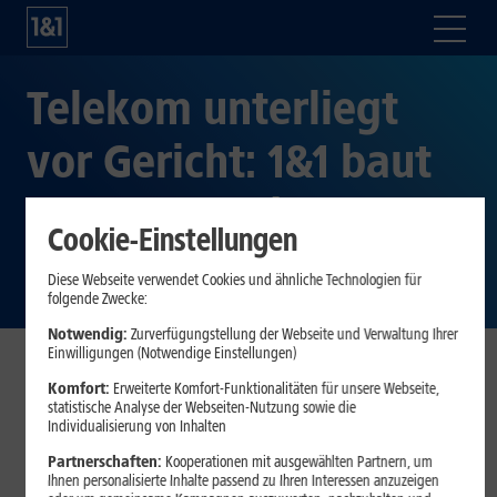
Telekom unterliegt
vor Gericht: 1&1 baut
Europas modernstes
Cookie-Einstellungen
5G-Netz
Diese Webseite verwendet Cookies und ähnliche Technologien für
folgende Zwecke:
Notwendig:
Zurverfügungstellung der Webseite und Verwaltung Ihrer
Einwilligungen (Notwendige Einstellungen)
Komfort:
Erweiterte Komfort-Funktionalitäten für unsere Webseite,
Montabaur, 10. März 2023.
Das Landgericht Koblenz
statistische Analyse der Webseiten-Nutzung sowie die
hat heute in einem Verfahren, das die Deutsche Telekom
Individualisierung von Inhalten
gegen 1&1 angestrengt hat, in zentralen Punkten zu
Partnerschaften:
Kooperationen mit ausgewählten Partnern, um
Gunsten von 1&1 entschieden und die Anträge der
Ihnen personalisierte Inhalte passend zu Ihren Interessen anzuzeigen
Deutschen Telekom insofern abgewiesen.