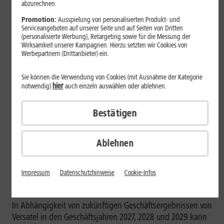
abzurechnen.
Alleingesellschafterin von Versatel. Der 1&1 Aufsichtsrat hat
dem Abschluss des Aktienkaufvertrags heute zugestimmt.
Promotion:
Ausspielung von personalisierten Produkt- und
Serviceangeboten auf unserer Seite und auf Seiten von Dritten
(personalisierte Werbung), Retargeting sowie für die Messung der
Der Kaufpreis für den Anteilserwerb beträgt ca. 1,3
Wirksamkeit unserer Kampagnen. Hierzu setzten wir Cookies von
Milliarden Euro. Dafür übernimmt 1&1 die Versatel mit
Werbepartnern (Drittanbieter) ein.
sämtlichen Vermögenswerten, insbesondere
Netzinfrastruktur und Schulden, inkl. ca. 950 Mio. Euro
Sie können die Verwendung von Cookies (mit Ausnahme der Kategorie
Darlehensverbindlichkeiten gegenüber United Internet.
hier
notwendig)
auch einzeln auswählen oder ablehnen.
Dieses bei der Versatel verbleibende Darlehen wird im Zuge
des Erwerbs durch eine Garantie der 1&1 abgesichert.
Bestätigen
Die Begleichung des Kaufpreises erfolgt durch Aufrechnung
mit bestehenden Cash-Management-Forderungen von 1&1
Ablehnen
gegen United Internet sowie durch ein seitens United
Internet gewährtes, flexibel rückzahlbares Darlehen. Damit
Impressum
Datenschutzhinweise
Cookie-Infos
führt die Transaktion bei 1&1 gegenwärtig nicht zu einem
Liquiditätsabfluss.
In Abhängigkeit von zukünftigen Geschäftsergebnissen von
Versatel in den Geschäftsjahren 2027, 2028 und 2029 kann