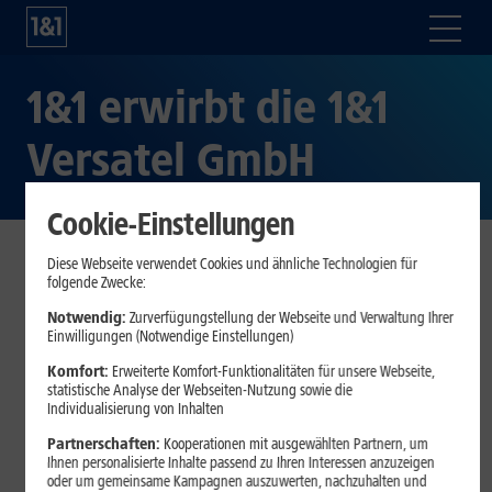
1&1 erwirbt die 1&1
Versatel GmbH
Cookie-Einstellungen
Diese Webseite verwendet Cookies und ähnliche Technologien für
Montabaur, 21. November 2025
– Die 1&1 AG (ISIN DE
folgende Zwecke:
0005545503), ein führender Anbieter innovativer
Notwendig:
Zurverfügungstellung der Webseite und Verwaltung Ihrer
Telekommunikationslösungen, hat heute per Ad-hoc-
Einwilligungen (Notwendige Einstellungen)
Mitteilung bekannt gegeben, dass sie eine Vereinbarung
Komfort:
Erweiterte Komfort-Funktionalitäten für unsere Webseite,
zum Erwerb der 1&1 Versatel GmbH, Düsseldorf,
statistische Analyse der Webseiten-Nutzung sowie die
(„
Versatel
“) von ihrer Mehrheitsaktionärin, der United
Individualisierung von Inhalten
Internet AG, unterzeichnet hat. Die Transaktion erfolgt
Partnerschaften:
Kooperationen mit ausgewählten Partnern, um
durch den Kauf sämtlicher Aktien der United Internet
Ihnen personalisierte Inhalte passend zu Ihren Interessen anzuzeigen
oder um gemeinsame Kampagnen auszuwerten, nachzuhalten und
Management Holding SE, Montabaur, der