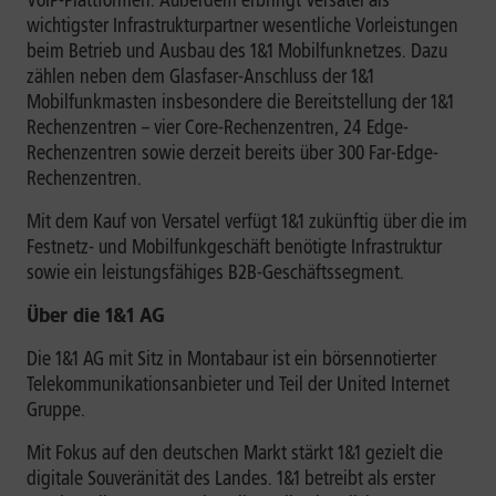
VoIP-Plattformen. Außerdem erbringt Versatel als
wichtigster Infrastrukturpartner wesentliche Vorleistungen
beim Betrieb und Ausbau des 1&1 Mobilfunknetzes. Dazu
zählen neben dem Glasfaser-Anschluss der 1&1
Mobilfunkmasten insbesondere die Bereitstellung der 1&1
Rechenzentren – vier Core-Rechenzentren, 24 Edge-
Rechenzentren sowie derzeit bereits über 300 Far-Edge-
Rechenzentren.
Mit dem Kauf von Versatel verfügt 1&1 zukünftig über die im
Festnetz- und Mobilfunkgeschäft benötigte Infrastruktur
sowie ein leistungsfähiges B2B-Geschäftssegment.
Über die 1&1 AG
Die 1&1 AG mit Sitz in Montabaur ist ein börsennotierter
Telekommunikationsanbieter und Teil der United Internet
Gruppe.
Mit Fokus auf den deutschen Markt stärkt 1&1 gezielt die
digitale Souveränität des Landes. 1&1 betreibt als erster