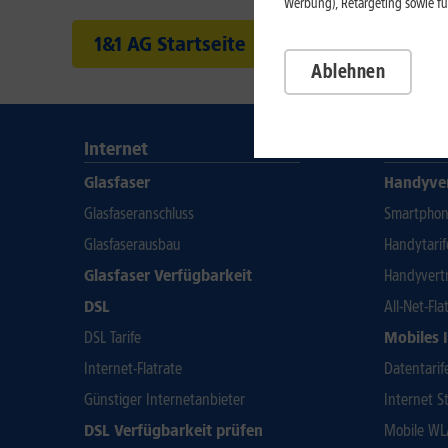
Werbung), Retargeting sowie fü
1&1 AG Startseite
Ablehnen
Internet
Mobilfu
Glasfaser
Handyve
Glasfaseranschluss
Smartphone
Glasfaserausbau
Handytari
Glasfaser Verfügbarkeit
Handyvert
DSL
All-Net-Fla
DSL Tarife
Mobiles 
Internet-Flatrate
Datentarif
Günstiger Internetanbieter
Internet St
DSL Verfügbarkeit prüfen
Mobile WL