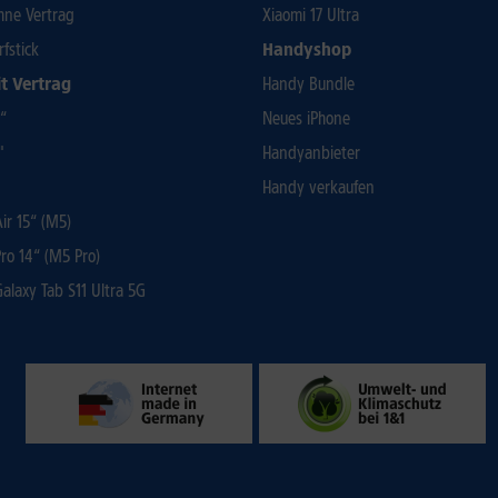
ohne Vertrag
Xiaomi 17 Ultra
rfstick
Handyshop
t Vertrag
Handy Bundle
3“
Neues iPhone
"
Handyanbieter
Handy verkaufen
r 15“ (M5)
ro 14“ (M5 Pro)
laxy Tab S11 Ultra 5G