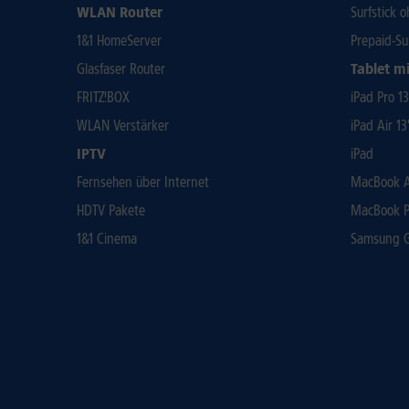
WLAN Router
Surfstick 
1&1 HomeServer
Prepaid-Su
Glasfaser Router
Tablet mi
FRITZ!BOX
iPad Pro 1
WLAN Verstärker
iPad Air 13
IPTV
iPad
Fernsehen über Internet
MacBook Ai
HDTV Pakete
MacBook P
1&1 Cinema
Samsung Ga