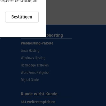
epartnern (Drittanbieter) ein.
Bestätigen
Domain & Webhosting
Webhosting-Pakete
Linux Hosting
Windows Hosting
Homepage erstellen
WordPress-Ratgeber
Digital Guide
Kunde wirbt Kunde
1&1 weiterempfehlen