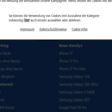
r die Messung der Wirksamkeit unserer Kampagnen. Hierzu setzten wir Cookies von Werb
Sie können die Verwendung von Cookies (mit Ausnahme der Kategorie
hier
notwendig)
auch einzeln auswählen oder ablehnen.
Impressum
Datenschutzhinweise
Cookie-Infos
nk-Tarife
Handys
rtrag
Neue Handys
-Tarife
iPhone 17
fe ohne Handy
iPhone 17 Pro
rag ohne Handy
iPhone 17 Pro Max
t-Vergleich
Samsung Galaxy S26
Internet
Samsung Galaxy S26 Ultra
e
Samsung Galaxy Z Fold8
ick
Samsung Galaxy A57
AN-Router
Google Pixel 10 Pro