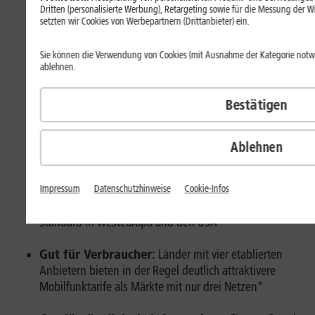
Dritten (personalisierte Werbung), Retargeting sowie für die Messung der 
setzten wir Cookies von Werbepartnern (Drittanbieter) ein.
Für
Sie können die Verwendung von Cookies (mit Ausnahme der Kategorie not
ablehnen.
Bestätigen
Ablehnen
Impressum
Datenschutzhinweise
Cookie-Infos
Wettbewerb und Innovation:
Vier Netze sind der
Standard in Westeuropa und den USA
Gut für Verbraucher:
Länder mit vier etablierten
Anbietern bieten in der Regel deutlich attraktivere
Mobilfunktarife als Märkte mit nur drei Netzen*