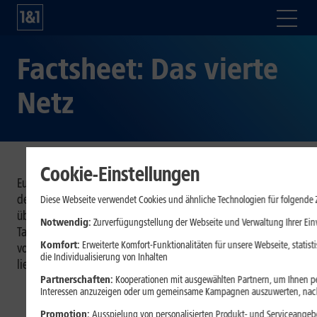
Factsheet: Das vierte
Netz
Cookie-Einstellungen
Europas erstes vollständig virtualisiertes 5G-Netz auf Basis
der innovativen Open-RAN-Technologie wird bereits von
Diese Webseite verwendet Cookies und ähnliche Technologien für folgende
über sechs Millionen Kunden genutzt und wächst Tag für
Notwendig:
Zurverfügungstellung der Webseite und Verwaltung Ihrer Ein
Tag. Was das Netz auszeichnet, wie es digitale Souveränität
Komfort:
Erweiterte Komfort-Funktionalitäten für unsere Webseite, statis
vorantreibt und innovative Tarife im Mobilfunk hervorbringt,
die Individualisierung von Inhalten
liefert das Factsheet auf einen Blick.
Partnerschaften:
Kooperationen mit ausgewählten Partnern, um Ihnen per
Interessen anzuzeigen oder um gemeinsame Kampagnen auszuwerten, nac
Promotion:
Ausspielung von personalisierten Produkt- und Serviceangebo