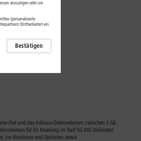
eressen anzuzeigen oder um
itten (personalisierte
epartnern (Drittanbieter) ein.
Bestätigen
efonie-Flat und das Inklusiv-Datenvolumen zwischen 3 GB
tenvolumen für EU-Roaming im Tarif 5G XXL Unlimited
bot, zur Hardware und Optionen sowie