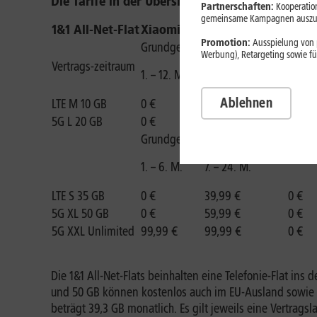
Die Tarife in der Übersicht:
Partnerschaften:
Kooperation
gemeinsame Kampagnen auszuw
1&1 All-Net-Flat
Xiaomi 11T
Xiaomi 11T Pro
Promotion:
Ausspielung von p
Grundgebühr
Grundgebühr
Werbung), Retargeting sowie fü
Vertrags-zeitraum
Einma
1. – 12. M.
13. – 24. M.
Ablehnen
LTE M 10 GB
0 €
49,99 €
0 €
5G L 20 GB
0 €
54,99 €
0 €
Grundgebühr
Grundgebühr
1. – 6. M.
7. – 24. M.
LTE S 35 GB
0 €
39,99 €
0 €
5G XL 50 GB
0 €
59,99 €
0 €
5G XXL Unlimited
99,99 €
99,99 €
0 €
Die 1&1 All-Net-Flats beinhalten eine Telefonie-Flat in
und 50 GB können kostenlos auch im EU-Ausland sowie 
beträgt 39,3 GB monatlich. Es gilt jeweils eine Vertrag