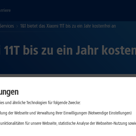
rriere
Services
1&1 bietet das Xiaomi 11T bis zu ein Jahr kostenfrei an
 11T bis zu ein Jahr koste
lungen
tion mit einem Mobilfunkvertrag bis zu ein Jahr umsonst. So steht 
zahlung für das Xiaomi 11T beträgt in den All-Net-Flat-Tarifen S bis
es und ähnliche Technologien für folgende Zwecke:
 beläuft sich in der All-Net-Flat M auf 14,99 Euro und ab dem siebt
tandard und werden bei 1&1 in den Farben Grau und Blau angebote
lung der Webseite und Verwaltung Ihrer Einwilligungen (Notwendige Einstellungen)
unktionalitäten für unsere Webseite, statistische Analyse der Webseiten-Nutzung sowie
s mit gratis Mi Watch im Wert von 119,99 Euro.