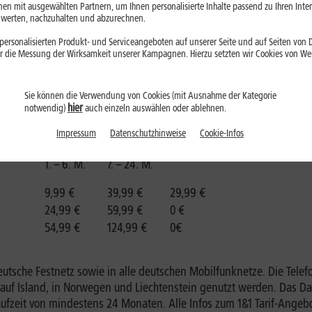
en mit ausgewählten Partnern, um Ihnen personalisierte Inhalte passend zu Ihren Int
erten, nachzuhalten und abzurechnen.
ersonalisierten Produkt- und Serviceangeboten auf unserer Seite und auf Seiten von Dr
Grundgebühr
Grundgebühr
r die Messung der Wirksamkeit unserer Kampagnen. Hierzu setzten wir Cookies von Werb
l-zahlung
Einmal-zahlung
1. – 6. M.
7. – 24. M.
Sie können die Verwendung von Cookies (mit Ausnahme der Kategorie
14,99 €
49,99 €
0 €
hier
notwendig)
auch einzeln auswählen oder ablehnen.
19,99 €
54,99 €
0 €
Impressum
Datenschutzhinweise
Cookie-Infos
Grundgebühr
Grundgebühr
1. – 6. M.
7. – 24. M.
9,99 €
39,99 €
29,99 €
24,99 €
59,99 €
0 €
54,99 €
124,99 €
0€
s deutsche Festnetz sowie in alle deutschen Mobilfunknetze. Die Tel
auf Island, in Norwegen und Liechtenstein genutzt werden. Das Da
slaufzeit von mindestens 24 Monaten. Alle Infos zum 1&1 Tarif-Ange