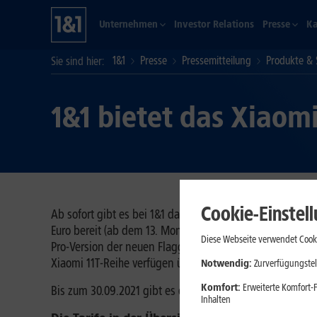
Unternehmen
Investor Relations
Presse
Ka
1&1
Presse
Pressemitteilung
Produkte & 
Sie sind hier
1&1 bietet das Xiaomi
Cookie-Einstel
Ab sofort gibt es bei 1&1 das neue Xiaomi 11T in Kombina
Euro bereit (ab dem 13. Monat für 49,99 Euro). Die Einmal
Diese Webseite verwendet Cooki
Pro-Version der neuen Flaggschiffe, das Xiaomi 11T Pro,
Xiaomi 11T-Reihe verfügen über den neuesten 5G-Netzs
Notwendig:
Zurverfügungstel
Komfort:
Erweiterte Komfort-F
Bis zum 30.09.2021 gibt es die beiden Flaggschiff-Handy
Inhalten