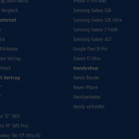
rag ohne Handy
iPhone 17 Pro Max
t-Vergleich
Samsung Galaxy S26
Internet
Samsung Galaxy S26 Ultra
e
Samsung Galaxy Z Fold8
ick
Samsung Galaxy A57
AN-Router
Google Pixel 10 Pro
ohne Vertrag
Xiaomi 17 Ultra
rfstick
Handyshop
t Vertrag
Handy Bundle
3“
Neues iPhone
"
Handyanbieter
Handy verkaufen
r 15“ (M5)
ro 14“ (M5 Pro)
laxy Tab S11 Ultra 5G