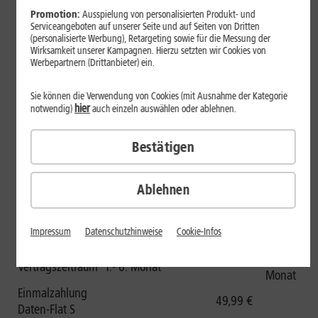
einer 1&1 Daten-Flat gibt es einen LTE WLAN-Router von 1&1
Promotion:
Ausspielung von personalisierten Produkt- und
Serviceangeboten auf unserer Seite und auf Seiten von Dritten
gratis dazu. So werden mobiles Gaming und Surfen auch
(personalisierte Werbung), Retargeting sowie für die Messung der
von unterwegs möglich. Den ASUS ROG Strix G17 gibt es mit
Wirksamkeit unserer Kampagnen. Hierzu setzten wir Cookies von
Werbepartnern (Drittanbieter) ein.
der 1&1 Daten-Flat für eine Einmalzahlung ab 0 Euro.
Für Gaming-Fans, die das Smartphone bevorzugen, bietet
Sie können die Verwendung von Cookies (mit Ausnahme der Kategorie
1&1 das ASUS ROG Phone 5. Zum Gerät gibt es ab sofort den
hier
notwendig)
auch einzeln auswählen oder ablehnen.
Aero Active Cooler 5 mit einer UVP von 59,99 Euro gratis
dazu.
Bestätigen
Ablehnen
Die Tarife in der Übersicht
ASUS ROG Strix G17
1&1 Daten-Flat
Impressum
Datenschutzhinweise
Cookie-Infos
inklusive LTE WLAN-Router
7.-24.
Vertragszeitraum
1.- 6. Monat
Monat
Einmalzahlung
49,99 €
Daten-Flat S