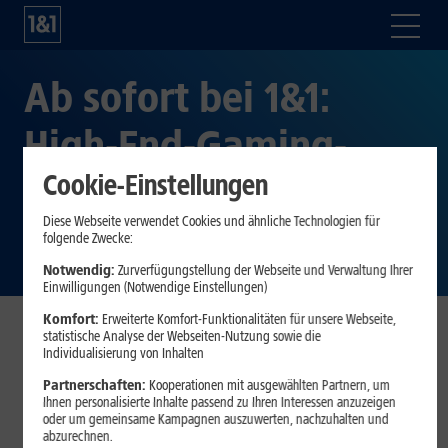
Ab sofort bei 1&1:
High-End-Gaming-
Cookie-Einstellungen
Laptop ASUS ROG
Diese Webseite verwendet Cookies und ähnliche Technologien für
Strix G17
folgende Zwecke:
Notwendig:
Zurverfügungstellung der Webseite und Verwaltung Ihrer
Einwilligungen (Notwendige Einstellungen)
Komfort:
Erweiterte Komfort-Funktionalitäten für unsere Webseite,
statistische Analyse der Webseiten-Nutzung sowie die
1&1 baut sein Laptop-Angebot weiter aus und nimmt ab
Individualisierung von Inhalten
sofort den neuen ROG Strix G17 von ASUS ins Portfolio auf.
Partnerschaften:
Kooperationen mit ausgewählten Partnern, um
Der High-End-Gaming-Laptop im 17,3-Zoll-Format verfügt
Ihnen personalisierte Inhalte passend zu Ihren Interessen anzuzeigen
oder um gemeinsame Kampagnen auszuwerten, nachzuhalten und
über eine maximal leistungsfähige Ausstattung. Bei
abzurechnen.
Bestellung eines ASUS ROG Strix G17 in Kombination mit