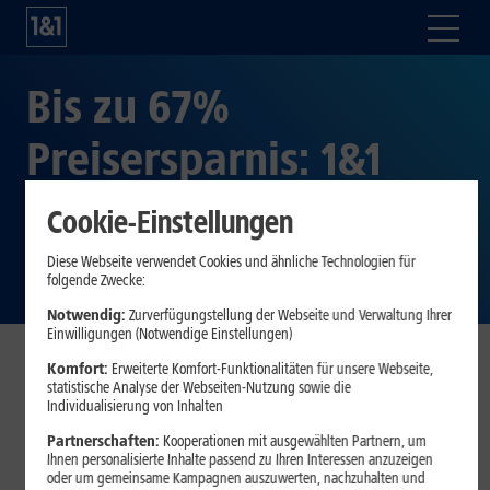
Bis zu 67%
Preisersparnis: 1&1
DSL Business Tarife ab
Cookie-Einstellungen
9,99 Euro monatlich
Diese Webseite verwendet Cookies und ähnliche Technologien für
folgende Zwecke:
Notwendig:
Zurverfügungstellung der Webseite und Verwaltung Ihrer
Einwilligungen (Notwendige Einstellungen)
Komfort:
Erweiterte Komfort-Funktionalitäten für unsere Webseite,
Ab sofort bietet 1&1 die DSL Business Tarife für 9,99 Euro in
statistische Analyse der Webseiten-Nutzung sowie die
Individualisierung von Inhalten
den ersten zwölf Monaten an. Die 1&1 DSL Business Tarife,
die sich vor allem für Klein- und mittelständische
Partnerschaften:
Kooperationen mit ausgewählten Partnern, um
Ihnen personalisierte Inhalte passend zu Ihren Interessen anzuzeigen
Unternehmen (KMU) eignen, sind somit bis zu 67%
oder um gemeinsame Kampagnen auszuwerten, nachzuhalten und
günstiger im ersten Vertragsjahr. Die DSL Business Tarife