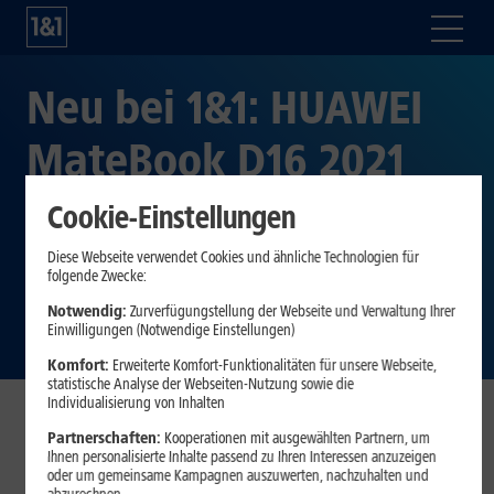
Neu bei 1&1: HUAWEI
MateBook D16 2021
mit gratis
Cookie-Einstellungen
Lautsprecher im Wert
Diese Webseite verwendet Cookies und ähnliche Technologien für
folgende Zwecke:
von 349 Euro
Notwendig:
Zurverfügungstellung der Webseite und Verwaltung Ihrer
Einwilligungen (Notwendige Einstellungen)
Komfort:
Erweiterte Komfort-Funktionalitäten für unsere Webseite,
statistische Analyse der Webseiten-Nutzung sowie die
Individualisierung von Inhalten
Partnerschaften:
Kooperationen mit ausgewählten Partnern, um
Ab sofort erhalten Besteller eines HUAWEI MateBook D16
Ihnen personalisierte Inhalte passend zu Ihren Interessen anzuzeigen
2021 den Sound X-Lautsprecher von HUAWEI im Wert von
oder um gemeinsame Kampagnen auszuwerten, nachzuhalten und