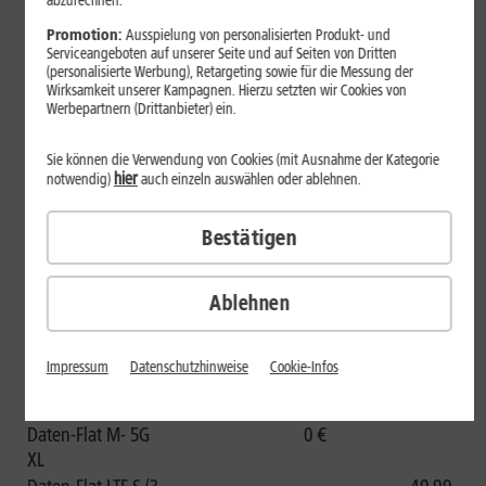
349 Euro gratis dazu. Dieser kann vor allem durch
abzurechnen.
imposanten Klang und hochwertige Verarbeitung
Promotion:
Ausspielung von personalisierten Produkt- und
überzeugen. Das HUAWEI MateBook D16 2021 gibt es bei
Serviceangeboten auf unserer Seite und auf Seiten von Dritten
(personalisierte Werbung), Retargeting sowie für die Messung der
1&1 für eine Einmalzahlung ab 0 Euro. Das Aktionsangebot
Wirksamkeit unserer Kampagnen. Hierzu setzten wir Cookies von
ist in Kombination mit einer 1&1 Daten-Flat zeitlich begrenzt
Werbepartnern (Drittanbieter) ein.
bis 30.11.2021 verfügbar.
Sie können die Verwendung von Cookies (mit Ausnahme der Kategorie
hier
notwendig)
auch einzeln auswählen oder ablehnen.
Die Tarife in der Übersicht
Bestätigen
HUAWEI MateBook D16
1&1 Daten-Flat
2021 inkl. HUAWEI Sound X
Ablehnen
7.-24.
Vertragszeitraum
1. – 6. Monat
Monat
Einmalzahlung
Impressum
Datenschutzhinweise
Cookie-Infos
29,99 €
Daten-Flat S
Einmalzahlung
Daten-Flat M- 5G
0 €
XL