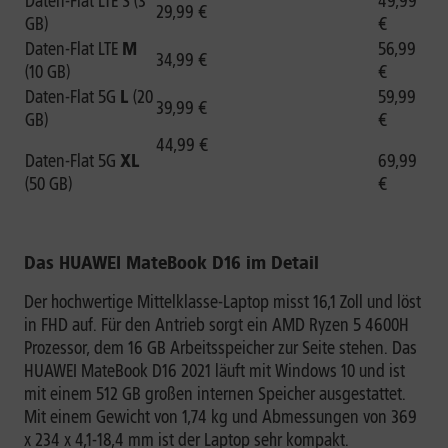
Daten-Flat LTE S (3
49,99
29,99 €
GB)
€
Daten-Flat LTE
M
56,99
34,99 €
(10 GB)
€
Daten-Flat 5G
L
(20
59,99
39,99 €
GB)
€
44,99 €
Daten-Flat 5G
XL
69,99
(50 GB)
€
Das HUAWEI MateBook D16 im Detail
Der hochwertige Mittelklasse-Laptop misst 16,1 Zoll und löst
in FHD auf. Für den Antrieb sorgt ein AMD Ryzen 5 4600H
Prozessor, dem 16 GB Arbeitsspeicher zur Seite stehen. Das
HUAWEI MateBook D16 2021 läuft mit Windows 10 und ist
mit einem 512 GB großen internen Speicher ausgestattet.
Mit einem Gewicht von 1,74 kg und Abmessungen von 369
x 234 x 4,1-18,4 mm ist der Laptop sehr kompakt.