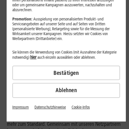
Ihnen personalisierte Inhalte passend zu Ihren Interessen anzuzeigen
oder um gemeinsame Kampagnen auszuwerten, nachzuhalten und
1&1 übernimmt die Baukosten in Höhe von rund 800
abzurechnen.
Euro zum Anschluss an das Glasfaser-Netz.
Promotion:
Ausspielung von personalisierten Produkt- und
Montabaur, 12. September 2022.
1&1 stellt von nun an
Serviceangeboten auf unserer Seite und auf Seiten von Dritten
(personalisierte Werbung), Retargeting sowie für die Messung der
in Bamberg, Gauting und Co. Glasfaser-Anschlüsse mit
Wirksamkeit unserer Kampagnen. Hierzu setzten wir Cookies von
Gigabit-Geschwindigkeiten sowie umfassende Services
Werbepartnern (Drittanbieter) ein.
bereit. Bundesweit haben damit viele tausend Haushalte
die Möglichkeit von 1&1 Glasfaser zu profitieren.
Sie können die Verwendung von Cookies (mit Ausnahme der Kategorie
hier
notwendig)
auch einzeln auswählen oder ablehnen.
Schneller Glasfaser-Ausbau und breitere
Angebotsvielfalt durch 1&1
Bestätigen
1&1 treibt den Glasfaser-Ausbau in Bamberg und in vielen
weiteren Städten und Gemeinden deutschlandweit durch
Ablehnen
gemeinsame Investitionen mit Partnerunternehmen voran.
So sorgt 1&1 mit attraktiven Tarifen und Services für ein
breiteres Glasfaser-Angebot.
Impressum
Datenschutzhinweise
Cookie-Infos
„Schnelles Internet wird auch in Privathaushalten immer
mehr zum Standard. Gemeinsam mit unseren Netzpartnern