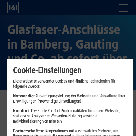
Glasfaser-Anschlüsse
in Bamberg, Gauting
und Co. ab sofort über
Cookie-Einstellungen
1&1 buchbar
Diese Webseite verwendet Cookies und ähnliche Technologien für
folgende Zwecke:
Notwendig:
Zurverfügungstellung der Webseite und Verwaltung Ihrer
Einwilligungen (Notwendige Einstellungen)
Highspeed-Anschlüsse mit Gigabit-Geschwindigkeit
Komfort:
Erweiterte Komfort-Funktionalitäten für unsere Webseite,
machen Bamberg, Eching, Gauting, Germering,
statistische Analyse der Webseiten-Nutzung sowie die
Puchheim, Ottobrunn, Haar, Grünwald, Unterföhring
Individualisierung von Inhalten
und Tamm fit für die digitale Zukunft mit kontinuierlich
Partnerschaften:
Kooperationen mit ausgewählten Partnern, um
wachsenden Up- und Downloadraten.