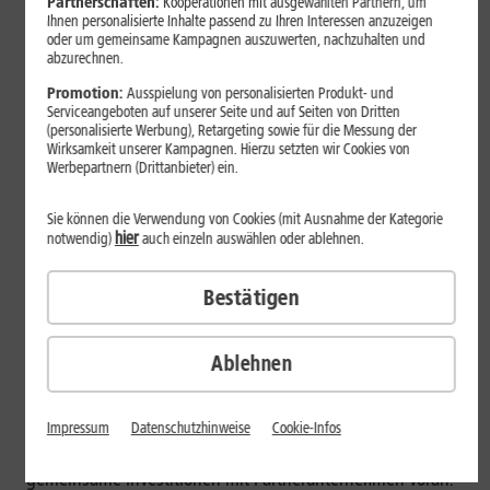
Partnerschaften:
Kooperationen mit ausgewählten Partnern, um
Downloadraten.
Ihnen personalisierte Inhalte passend zu Ihren Interessen anzuzeigen
oder um gemeinsame Kampagnen auszuwerten, nachzuhalten und
1&1 übernimmt die Baukosten in Höhe von rund 800
abzurechnen.
Euro zum Anschluss an das Glasfaser-Netz.
Promotion:
Ausspielung von personalisierten Produkt- und
Zum Glasfaser-Ausbau in vielen der oben genannten
Serviceangeboten auf unserer Seite und auf Seiten von Dritten
Ausbaugebiete finden im Januar 2023 Glasfaser-
(personalisierte Werbung), Retargeting sowie für die Messung der
Online-Informationsveranstaltungen für Interessierte
Wirksamkeit unserer Kampagnen. Hierzu setzten wir Cookies von
Werbepartnern (Drittanbieter) ein.
statt.
Montabaur, 02. Dezember 2022.
1&1 stellt von nun an
Sie können die Verwendung von Cookies (mit Ausnahme der Kategorie
hier
notwendig)
auch einzeln auswählen oder ablehnen.
in Berlin, Lüneburg und Co. Glasfaser-Anschlüsse mit
Gigabit-Geschwindigkeiten sowie umfassende Services
bereit. Bundesweit haben damit viele tausend Haushalte
Bestätigen
die Möglichkeit von 1&1 Glasfaser zu profitieren.
Schneller Glasfaser-Ausbau und breitere
Ablehnen
Angebotsvielfalt durch 1&1
1&1 treibt den Glasfaser-Ausbau in Berlin und in vielen
Impressum
Datenschutzhinweise
Cookie-Infos
weiteren Städten und Gemeinden deutschlandweit durch
gemeinsame Investitionen mit Partnerunternehmen voran.