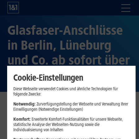
Glasfaser-Anschlüsse
in Berlin, Lüneburg
und Co. ab sofort über
1&1 buchbar
Cookie-Einstellungen
Diese Webseite verwendet Cookies und ähnliche Technologien für
folgende Zwecke:
Notwendig:
Zurverfügungstellung der Webseite und Verwaltung Ihrer
Highspeed-Anschlüsse mit Gigabit-Geschwindigkeit
Einwilligungen (Notwendige Einstellungen)
machen die Berliner Stadtteile Friedrichshain und
Komfort:
Erweiterte Komfort-Funktionalitäten für unsere Webseite,
Kreuzberg sowie Wartenberg, Geyer, Lüneburg, Thale ,
statistische Analyse der Webseiten-Nutzung sowie die
Individualisierung von Inhalten
Halver, Kierspe und Schalksmühle fit für die digitale
Zukunft mit kontinuierlich wachsenden Up- und