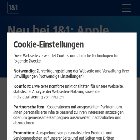
Neu bei 1&1: Apple
MacBook Air 15” (M2)
Cookie-Einstellungen
Diese Webseite verwendet Cookies und ähnliche Technologien für
ab sofort verfügbar
folgende Zwecke:
Notwendig:
Zurverfügungstellung der Webseite und Verwaltung Ihrer
Einwilligungen (Notwendige Einstellungen)
Komfort:
Erweiterte Komfort-Funktionalitäten für unsere Webseite,
statistische Analyse der Webseiten-Nutzung sowie die
Montabaur, 12. Juni 2023
. Im Rahmen der Worldwide
Individualisierung von Inhalten
Developers Conference (WWDC) hat Apple vor kurzem
Partnerschaften:
Kooperationen mit ausgewählten Partnern, um
erstmalig einen 15-Zoll-Ableger des MacBook Airs
Ihnen personalisierte Inhalte passend zu Ihren Interessen anzuzeigen
vorgestellt: Das Apple MacBook Air 15” (M2). Das neue
oder um gemeinsame Kampagnen auszuwerten, nachzuhalten und
abzurechnen.
MacBook Air (M2) mit seinem 15,3 Zoll großen Display ist ab
sofort in Kombination mit einer 1&1 Daten-Flat für eine
Promotion:
Ausspielung von personalisierten Produkt- und
Serviceangeboten auf unserer Seite und auf Seiten von Dritten
Einmalzahlung ab 0 Euro verfügbar. Damit Kundinnen und