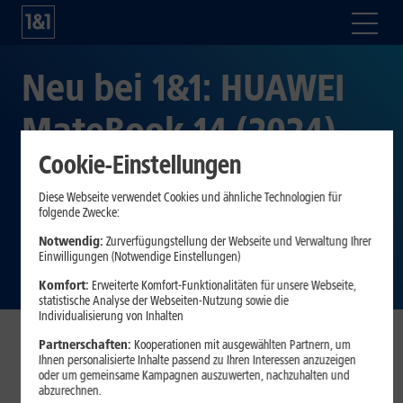
Neu bei 1&1: HUAWEI
MateBook 14 (2024)
Cookie-Einstellungen
mit gratis HUAWEI
Diese Webseite verwendet Cookies und ähnliche Technologien für
MatePad 11,5” und 1&1
folgende Zwecke:
Notwendig:
Zurverfügungstellung der Webseite und Verwaltung Ihrer
Mobile WLAN-Router
Einwilligungen (Notwendige Einstellungen)
Komfort:
Erweiterte Komfort-Funktionalitäten für unsere Webseite,
statistische Analyse der Webseiten-Nutzung sowie die
Individualisierung von Inhalten
Partnerschaften:
Kooperationen mit ausgewählten Partnern, um
Ihnen personalisierte Inhalte passend zu Ihren Interessen anzuzeigen
Montabaur, 19. Juni 2024.
Das HUAWEI MateBook 14
oder um gemeinsame Kampagnen auszuwerten, nachzuhalten und
(2024) ist ab sofort mit zwei gratis Zugaben bei 1&1
abzurechnen.