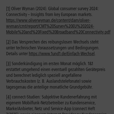
[1]
Oliver Wyman (2024). Global consumer survey 2024:
Connectivity – Insights from key European markets.
https://www.oliverwyman.de/content/dam/oliver-
wyman/cmt/report/CMT%20Survey%20EU%202024-
Mobile%20and%20Fixed%20Broadband%20Connectivity.pdf
[2]
Das Versprechen des reibungslosen Wechsels steht
unter technischen Voraussetzungen und Bedingungen.
Details unter
https://www.1und1.de/Einfach-Wechsel
.
[3]
Sonderkündigung im ersten Monat möglich. 1&1
erstattet umgehend einen eventuell gezahlten Gerätepreis
und berechnet lediglich speziell angefallene
Verbrauchskosten (z. B. Auslandstelefonate) sowie
tagesgenau die anteilige monatliche Grundgebühr.
[4]
connect-Studien: Subjektive Kundenerfahrung mit
eigenem Mobilfunk-Netzbetreiber zu Kundenservice,
Marke/Anbieter, Netz und Service-App (connect Heft