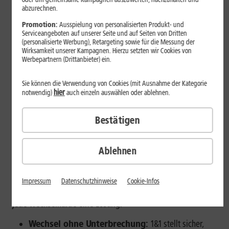
abzurechnen.
Montabaur, 23. Dezember 2025.
Beim Wechsel des
Promotion:
Ausspielung von personalisierten Produkt- und
Serviceangeboten auf unserer Seite und auf Seiten von Dritten
Telekommunikationsanbieters sind die Deutschen
(personalisierte Werbung), Retargeting sowie für die Messung der
besonders zurückhaltend. Studien zeigen: 2024 hatten 78%
Wirksamkeit unserer Kampagnen. Hierzu setzten wir Cookies von
der befragten Breitbandkunden keine konkreten Pläne,
Werbepartnern (Drittanbieter) ein.
ihren Anbieter zu wechseln, beim Mobilfunk sind es ähnlich
prägnante 74%
[1]
. Mit dem 1&1 Einfach-Wechsel begleitet
Sie können die Verwendung von Cookies (mit Ausnahme der Kategorie
hier
1&1 bislang wechselscheue Kunden in einen passgenauen
notwendig)
auch einzeln auswählen oder ablehnen.
und günstigen Tarif.
Bestätigen
So funktioniert der einfachste Wechsel
Deutschlands
Ablehnen
Zeitweise Nichterreichbarkeit, unnötige Doppelzahlungen
oder gar der Verlust der langjährigen Telefonnummer – es
gibt viele Gründe, die von einem Anbieter-Wechsel
Impressum
Datenschutzhinweise
Cookie-Infos
abschrecken können. Der 1&1 Einfach-Wechsel bietet für
jede Wechselhürde eine Lösung.
Wechsel ohne Unterbrechung:
1&1 stellt sicher,