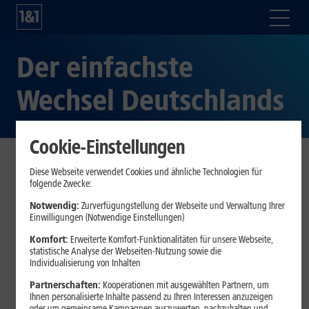
Der einfachste
Wechsel Deutschlands
Cookie-Einstellungen
Diese Webseite verwendet Cookies und ähnliche Technologien für
folgende Zwecke:
Im europäischen Vergleich wechseln Deutsche
ihren Telekommunikationsanbieter besonders
Notwendig:
Zurverfügungstellung der Webseite und Verwaltung Ihrer
Einwilligungen (Notwendige Einstellungen)
selten
Die Antwort darauf: der 1&1 Einfach-Wechsel –
Komfort:
Erweiterte Komfort-Funktionalitäten für unsere Webseite,
statistische Analyse der Webseiten-Nutzung sowie die
unterbrechungsfrei wechseln, sonst 100 Euro
Individualisierung von Inhalten
Gutschrift erhalten
Partnerschaften:
Kooperationen mit ausgewählten Partnern, um
Komfortable Wechsel-Services für Breitband und
Ihnen personalisierte Inhalte passend zu Ihren Interessen anzuzeigen
Mobilfunk
oder um gemeinsame Kampagnen auszuwerten, nachzuhalten und