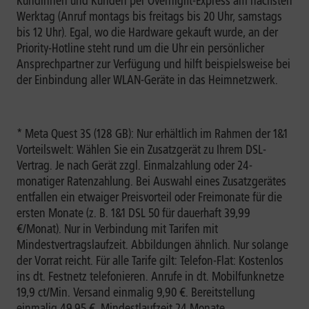
Kundinnen und Kunden per Overnight-Express am nächsten
Werktag (Anruf montags bis freitags bis 20 Uhr, samstags
bis 12 Uhr). Egal, wo die Hardware gekauft wurde, an der
Priority-Hotline steht rund um die Uhr ein persönlicher
Ansprechpartner zur Verfügung und hilft beispielsweise bei
der Einbindung aller WLAN-Geräte in das Heimnetzwerk.
* Meta Quest 3S (128 GB): Nur erhältlich im Rahmen der 1&1
Vorteilswelt: Wählen Sie ein Zusatzgerät zu Ihrem DSL-
Vertrag. Je nach Gerät zzgl. Einmalzahlung oder 24-
monatiger Ratenzahlung. Bei Auswahl eines Zusatzgerätes
entfallen ein etwaiger Preisvorteil oder Freimonate für die
ersten Monate (z. B. 1&1 DSL 50 für dauerhaft 39,99
€/Monat). Nur in Verbindung mit Tarifen mit
Mindestvertragslaufzeit. Abbildungen ähnlich. Nur solange
der Vorrat reicht. Für alle Tarife gilt: Telefon-Flat: Kostenlos
ins dt. Festnetz telefonieren. Anrufe in dt. Mobilfunknetze
19,9 ct/Min. Versand einmalig 9,90 €. Bereitstellung
einmalig 49,95 €. Mindestlaufzeit 24 Monate.