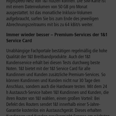
Highspeed-Netz von 1&1 nutzen können. Die SIM-Karte ist
mit einem Datenvolumen von 50 GB pro Monat
ausgestattet. Ist das monatliche Inklusiv-Volumen
aufgebraucht, surfen Sie bis zum Ende des jeweiligen
Abrechnungszeitraums mit bis zu 64 kBit/s weiter.
Immer wieder besser – Premium-Services der 1&1
Service Card
Unabhängige Fachportale bestätigen regelmäßig die hohe
Qualität der 1&1 Breitbandprodukte. Auch der 1&1
Kundenservice erhält bei diesen Tests durchweg beste
Noten. 1&1 bietet mit der 1&1 Service Card für alle
Kundinnen und Kunden zusätzliche Premium-Services. So
können Kundinnen und Kunden nicht nur 30 Tage den
Anschluss, sondern auch die Hardware testen. Mit dem 24
h Austausch-Service haben 1&1 Kundinnen und Kunden, die
ihren Router von 1&1 wählen, einen großen Vorteil: Bei
Defekt des Routers sendet 1&1 innerhalb einer 5-Jahre-
Garantie kostenlos ein Austauschgerät. Dieses erhalten