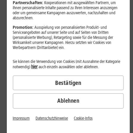
Partnerschaften:
Kooperationen mit ausgewählten Partnern, um
Alternativ iPad als Zugabe zu DSL-Tarifen über die
Ihnen personalisierte Inhalte passend zu Ihren Interessen anzuzeigen
oder um gemeinsame Kampagnen auszuwerten, nachzuhalten und
1&1 Vorteilswelt erhalten
abzurechnen.
Montabaur, 9. Mai 2025.
Virtual Reality (VR) ist längst
Promotion:
Ausspielung von personalisierten Produkt- und
Serviceangeboten auf unserer Seite und auf Seiten von Dritten
der Techie-Nische entwachsen – Nutzer erwartet heute VR-
(personalisierte Werbung), Retargeting sowie für die Messung der
Spielspaß ganz ohne teure Gaming-Hardware und lästige
Wirksamkeit unserer Kampagnen. Hierzu setzten wir Cookies von
Werbepartnern (Drittanbieter) ein.
Kabel.
Zusätzlich zu vielen 1&1 DSL-Tarifen, deren hohe Qualität
regelmäßig von unabhängigen Fachportalen wie zuletzt im
Sie können die Verwendung von Cookies (mit Ausnahme der Kategorie
hier
notwendig)
auch einzeln auswählen oder ablehnen.
connect Komplettcheck Festnetz 2025 bestätigt wird,
erhalten Neukunden die Meta Quest 3S Brille inklusive (statt
Bestätigen
329,99 Euro UVP). Dies gilt bei Neubestellung qualifizierter
1&1 DSL-Tarife über die
1&1 Vorteilswelt
. So profitieren
Nutzer z.B. nicht nur von Streaming in bester Qualität und
Ablehnen
Online-Gaming über ihren DSL-Anschluss, sondern können
zudem vom Wohnzimmer aus in virtuelle Realitäten
eintauchen.
Impressum
Datenschutzhinweise
Cookie-Infos
Was die Meta Quest 3S VR-Brille alles kann: