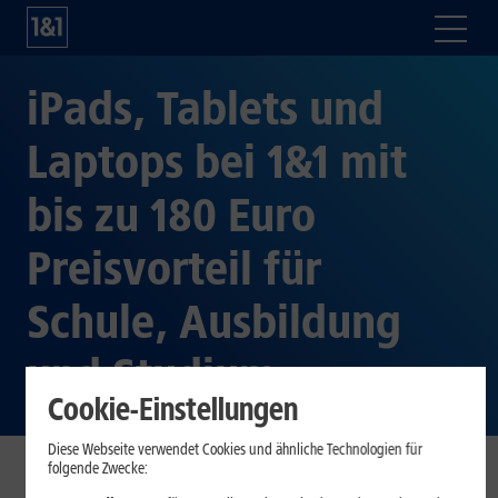
iPads, Tablets und
Laptops bei 1&1 mit
bis zu 180 Euro
Preisvorteil für
Schule, Ausbildung
und Studium
Cookie-Einstellungen
Diese Webseite verwendet Cookies und ähnliche Technologien für
folgende Zwecke: