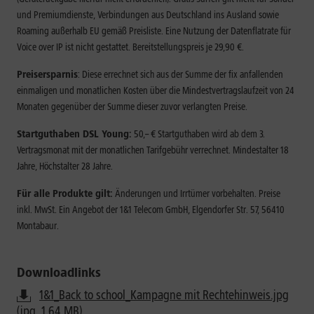
und Premiumdienste, Verbindungen aus Deutschland ins Ausland sowie
Roaming außerhalb EU gemäß Preisliste. Eine Nutzung der Datenflatrate für
Voice over IP ist nicht gestattet. Bereitstellungspreis je 29,90 €.
Preisersparnis
: Diese errechnet sich aus der Summe der fix anfallenden
einmaligen und monatlichen Kosten über die Mindestvertragslaufzeit von 24
Monaten gegenüber der Summe dieser zuvor verlangten Preise.
Startguthaben DSL Young:
50,– € Startguthaben wird ab dem 3.
Vertragsmonat mit der monatlichen Tarifgebühr verrechnet. Mindestalter 18
Jahre, Höchstalter 28 Jahre.
Für alle Produkte gilt:
Änderungen und Irrtümer vorbehalten. Preise
inkl. MwSt. Ein Angebot der 1&1 Telecom GmbH, Elgendorfer Str. 57, 56410
Montabaur.
Downloadlinks
1&1_Back to school_Kampagne mit Rechtehinweis.jpg
(jpg, 1.64 MB)