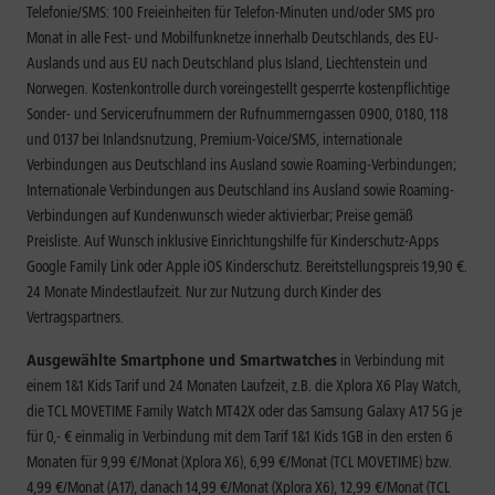
Telefonie/SMS: 100 Freieinheiten für Telefon-Minuten und/oder SMS pro
Monat in alle Fest- und Mobilfunknetze innerhalb Deutschlands, des EU-
Auslands und aus EU nach Deutschland plus Island, Liechtenstein und
Norwegen. Kostenkontrolle durch voreingestellt gesperrte kostenpflichtige
Sonder- und Servicerufnummern der Rufnummerngassen 0900, 0180, 118
und 0137 bei Inlandsnutzung, Premium-Voice/SMS, internationale
Verbindungen aus Deutschland ins Ausland sowie Roaming-Verbindungen;
Internationale Verbindungen aus Deutschland ins Ausland sowie Roaming-
Verbindungen auf Kundenwunsch wieder aktivierbar; Preise gemäß
Preisliste. Auf Wunsch inklusive Einrichtungshilfe für Kinderschutz-Apps
Google Family Link oder Apple iOS Kinderschutz. Bereitstellungspreis 19,90 €.
24 Monate Mindestlaufzeit. Nur zur Nutzung durch Kinder des
Vertragspartners.
Ausgewählte Smartphone und Smartwatches
in Verbindung mit
einem 1&1 Kids Tarif und 24 Monaten Laufzeit, z.B. die Xplora X6 Play Watch,
die TCL MOVETIME Family Watch MT42X oder das Samsung Galaxy A17 5G je
für 0,- € einmalig in Verbindung mit dem Tarif 1&1 Kids 1GB in den ersten 6
Monaten für 9,99 €/Monat (Xplora X6), 6,99 €/Monat (TCL MOVETIME) bzw.
4,99 €/Monat (A17), danach 14,99 €/Monat (Xplora X6), 12,99 €/Monat (TCL