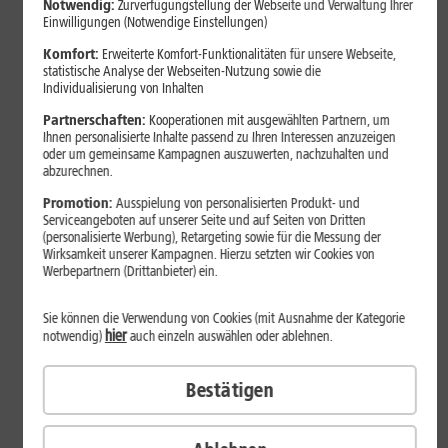
Notwendig:
Zurverfügungstellung der Webseite und Verwaltung Ihrer
Aktion von 1&1 zum Schul- und Ausbildungsstart:
Einwilligungen (Notwendige Einstellungen)
Ausgewählte Tablets und Laptops mit gratis
Komfort:
Erweiterte Komfort-Funktionalitäten für unsere Webseite,
Zugaben wie Apple Pencil oder mobiler Tastatur
statistische Analyse der Webseiten-Nutzung sowie die
und hohem Preisvorteil von bis zu 180 Euro*
Individualisierung von Inhalten
erhalten.
Partnerschaften:
Kooperationen mit ausgewählten Partnern, um
Sonderkonditionen für junge Erwachsene bis 29
Ihnen personalisierte Inhalte passend zu Ihren Interessen anzuzeigen
oder um gemeinsame Kampagnen auszuwerten, nachzuhalten und
Jahre: Mobil oder in der neuen Wohnung digital
abzurechnen.
lernen mit attraktiven Mobilfunk- und Breitband-
Promotion:
Ausspielung von personalisierten Produkt- und
Tarifen von 1&1 als technische Basis.
Serviceangeboten auf unserer Seite und auf Seiten von Dritten
Sicherer Einstieg für (Schul-)Kinder: Mit dem 1&1
(personalisierte Werbung), Retargeting sowie für die Messung der
Wirksamkeit unserer Kampagnen. Hierzu setzten wir Cookies von
Kids-Tarif bei voller Kostenkontrolle in den ersten
Werbepartnern (Drittanbieter) ein.
6 Monaten ab 3,99 Euro* monatlich in Verbindung
bleiben. Auf Wunsch mit kindgerechten
Sie können die Verwendung von Cookies (mit Ausnahme der Kategorie
Smartwatches.
hier
notwendig)
auch einzeln auswählen oder ablehnen.
Montabaur, 26. August 2025
– Ob Schulanfang,
Bestätigen
Ausbildungsstart oder erstes Semester: Viele Kinder,
Jugendliche und junge Erwachsene starten in den
kommenden Wochen in einen neuen Lebensabschnitt. Bei