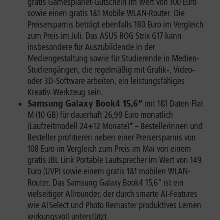
gratis Gamesplanet-Gutschein im Wert von 100 Euro
sowie einen gratis 1&1 Mobile WLAN-Router. Die
Preisersparnis beträgt ebenfalls 180 Euro im Vergleich
zum Preis im Juli. Das ASUS ROG Strix G17 kann
insbesondere für Auszubildende in der
Mediengestaltung sowie für Studierende in Medien-
Studiengängen, die regelmäßig mit Grafik‑, Video‑
oder 3D‑Software arbeiten, ein leistungsfähiges
Kreativ‑Werkzeug sein.
Samsung Galaxy Book4 15,6“
mit 1&1 Daten-Flat
M (10 GB) für dauerhaft 26,99 Euro monatlich
(Laufzeitmodell 24+12 Monate)* – Bestellerinnen und
Besteller profitieren neben einer Preisersparnis von
108 Euro im Vergleich zum Preis im Mai von einem
gratis JBL Link Portable Lautsprecher im Wert von 149
Euro (UVP) sowie einem gratis 1&1 mobilen WLAN-
Router. Das Samsung Galaxy Book4 15,6“ ist ein
vielseitiger Allrounder, der durch smarte AI-Features
wie AI Select und Photo Remaster produktives Lernen
wirkungsvoll unterstützt.