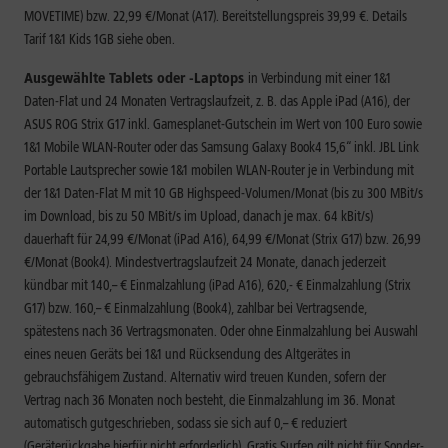
MOVETIME) bzw. 22,99 €/Monat (A17). Bereitstellungspreis 39,99 €. Details
Tarif 1&1 Kids 1GB siehe oben.
Ausgewählte Tablets oder -Laptops
in Verbindung mit einer 1&1
Daten-Flat und 24 Monaten Vertragslaufzeit, z. B. das Apple iPad (A16), der
ASUS ROG Strix G17 inkl. Gamesplanet-Gutschein im Wert von 100 Euro sowie
1&1 Mobile WLAN-Router oder das Samsung Galaxy Book4 15,6“ inkl. JBL Link
Portable Lautsprecher sowie 1&1 mobilen WLAN-Router je in Verbindung mit
der 1&1 Daten-Flat M mit 10 GB Highspeed-Volumen/Monat (bis zu 300 MBit/s
im Download, bis zu 50 MBit/s im Upload, danach je max. 64 kBit/s)
dauerhaft für 24,99 €/Monat (iPad A16), 64,99 €/Monat (Strix G17) bzw. 26,99
€/Monat (Book4). Mindestvertragslaufzeit 24 Monate, danach jederzeit
kündbar mit 140,– € Einmalzahlung (iPad A16), 620,- € Einmalzahlung (Strix
G17) bzw. 160,– € Einmalzahlung (Book4), zahlbar bei Vertragsende,
spätestens nach 36 Vertragsmonaten. Oder ohne Einmalzahlung bei Auswahl
eines neuen Geräts bei 1&1 und Rücksendung des Altgerätes in
gebrauchsfähigem Zustand. Alternativ wird treuen Kunden, sofern der
Vertrag nach 36 Monaten noch besteht, die Einmalzahlung im 36. Monat
automatisch gutgeschrieben, sodass sie sich auf 0,– € reduziert
(Geräterückgabe hierfür nicht erforderlich). Gratis Surfen gilt nicht für Sonder-