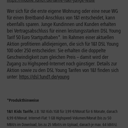
https://mobile.1und1.de/tarife-fuer-junge-leute
Wer sich für die erste eigene Wohnung oder eine neue WG
für einen Breitband-Anschluss von 1&1 entscheidet, kann
ebenfalls sparen. Junge Kundinnen und Kunden erhalten
bei Vertragsabschluss für einen leistungsstarken DSL Young
Tarif 50 Euro Startguthaben*. Im Rahmen einer aktuellen
Aktion profitieren alldiejenigen, die sich für 1&1 DSL Young
100 oder 250 entscheiden: Sie erhalten die doppelte
Geschwindigkeit zum gleichen Preis – damit wird der
Zugang zu Highspeed-Internet noch günstiger. Details zur
Aktion sowie zu den DSL Young Tarifen von 1&1 finden sich
unter:
https://dsl.1und1.de/young
*Produkthinweise
1&1 Kids Tarife
, z.B. 1&1 Kids 1GB für 3,99 €/Monat für 6 Monate, danach
6,99 €/Monat. Internet-Flat: 1 GB Highspeed-Volumen/Monat (bis zu 50
MBit/s im Download, bis zu 25 Mbit/s im Upload, danach je max. 64 kBit/s).