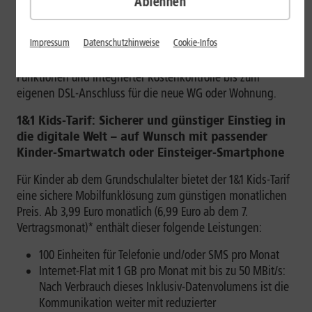
Ablehnen
1&1 gibt es für jeden dieser Meilensteine das passende,
preiswerte Angebot, um mit Familie und Freunden in
Impressum
Datenschutzhinweise
Cookie-Infos
Verbindung zu bleiben: von einfach zu bedienenden
Smartwatches inklusive speziellen Tarifen mit Kinderschutz-
Funktionen und integrierter Kostenkontrolle bis zum
eigenen DSL-Anschluss für die neue WG oder Wohnung.
1&1 Kids-Tarif: Sicherer und günstiger Einstieg in
die digitale Welt – auf Wunsch mit passender
Kinder-Smartwatch oder Einsteiger-Smartphone
Für Kinder ab dem Grundschulalter bietet der 1&1 Kids-Tarif
eine sichere Mobilfunklösung zum günstigen monatlichen
Preis. Ab 3,99 Euro monatlich (6,99 Euro ab dem 7.
Vertragsmonat)* enthält dieser folgende Leistungen:
100 Einheiten für Telefonie und/oder SMS pro Monat
Internet-Flat mit 1 GB pro Monat mit bis zu 50 MBit/s:
Nach Verbrauch dieses Inklusiv-Datenvolumens ist die
Kommunikation weiter mit reduzierter