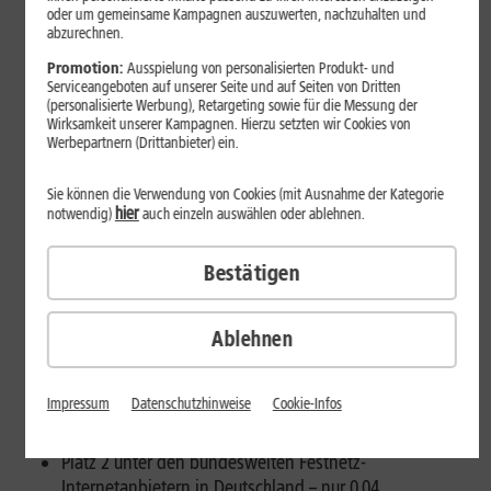
oder um gemeinsame Kampagnen auszuwerten, nachzuhalten und
Als einer von zwei bundesweiten Anbietern erhält
abzurechnen.
1&1 in allen fünf Testkategorien – Stabilität,
Promotion:
Ausspielung von personalisierten Produkt- und
Telefonie, Datenübertragung, Surfen und
Serviceangeboten auf unserer Seite und auf Seiten von Dritten
Streaming – die Bewertung „sehr gut“.
[2]
(personalisierte Werbung), Retargeting sowie für die Messung der
Wirksamkeit unserer Kampagnen. Hierzu setzten wir Cookies von
Werbepartnern (Drittanbieter) ein.
Montabaur, 07. Juli 2026.
1&1 gehört erneut zu den
besten Festnetz-Internetanbietern Deutschlands. Im
Sie können die Verwendung von Cookies (mit Ausnahme der Kategorie
aktuellen Festnetztest von IMTEST und zafaco erzielt 1&1 die
hier
notwendig)
auch einzeln auswählen oder ablehnen.
Gesamtnote „sehr gut“ (1,26). Gegenüber dem Vorjahr
verbessert sich 1&1 damit nochmals leicht (2025: 1,31).
Bestätigen
Grundlage des Tests sind mehr als 3,8 Millionen
Messungen von IMTEST und dem Netzwerkspezialisten
zafaco.
[2]
Ablehnen
Die wichtigsten Ergebnisse des IMTEST
Festnetztests 2026 für 1&1:
Impressum
Datenschutzhinweise
Cookie-Infos
Gesamtnote „sehr gut“ (1,26)
Platz 2 unter den bundesweiten Festnetz-
Internetanbietern in Deutschland – nur 0,04