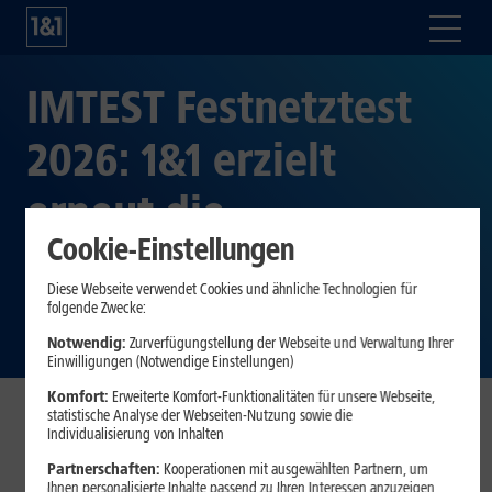
IMTEST Festnetztest
2026: 1&1 erzielt
erneut die
Cookie-Einstellungen
Gesamtnote „sehr
Diese Webseite verwendet Cookies und ähnliche Technologien für
gut“
folgende Zwecke:
Notwendig:
Zurverfügungstellung der Webseite und Verwaltung Ihrer
Einwilligungen (Notwendige Einstellungen)
Komfort:
Erweiterte Komfort-Funktionalitäten für unsere Webseite,
statistische Analyse der Webseiten-Nutzung sowie die
Individualisierung von Inhalten
1&1 erreicht im IMTEST Festnetztest 2026 die
Partnerschaften:
Kooperationen mit ausgewählten Partnern, um
Gesamtnote „sehr gut“ (1,26).
[1]
Ihnen personalisierte Inhalte passend zu Ihren Interessen anzuzeigen