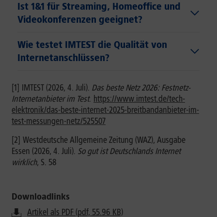
Ist 1&1 für Streaming, Homeoffice und
Videokonferenzen geeignet?
Wie testet IMTEST die Qualität von
Internetanschlüssen?
[1]
IMTEST (2026, 4. Juli).
Das beste Netz 2026: Festnetz-
Internetanbieter im Test
.
https://www.imtest.de/tech-
elektronik/das-beste-internet-2025-breitbandanbieter-im-
test-messungen-netz/525507
[2]
Westdeutsche Allgemeine Zeitung (WAZ), Ausgabe
Essen (2026, 4. Juli).
So gut ist Deutschlands Internet
wirklich
, S. 58
Downloadlinks
Artikel als PDF (pdf, 55.96 KB)