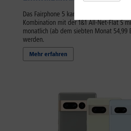
Das Fairphone 5 kann ab sofort bei 1&1, b
Kombination mit der 1&1 All-Net-Flat S m
monatlich (ab dem siebten Monat 54,99 Eu
werden.
Mehr erfahren