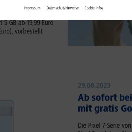
Impressum
Datenschutzhinweise
Cookie-Infos
eispielsweise in
it 5 GB ab 19,99 Euro
ro), vorbestellt
29.08.2023
Ab sofort bei
mit gratis G
Die Pixel 7-Serie vo