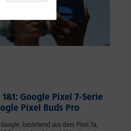
 1&1: Google Pixel 7-Serie
oogle Pixel Buds Pro
n Google, bestehend aus dem Pixel 7a,