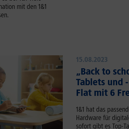
ation mit den 1&1
sen.
15.08.2023
„Back to scho
Tablets und -
Flat mit 6 F
1&1 hat das passend
Hardware für digita
sofort gibt es Top-T