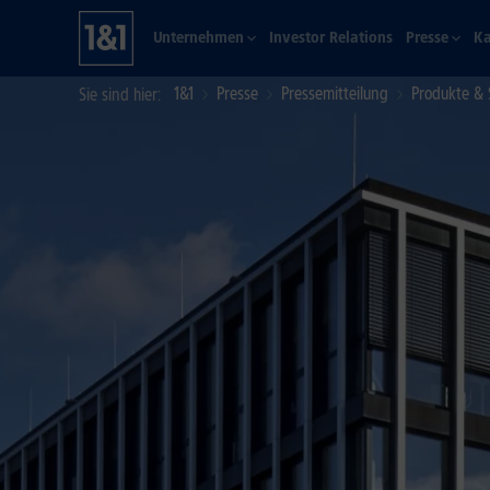
Unternehmen
Investor Relations
Presse
Ka
1&1
Presse
Pressemitteilung
Produkte & 
Sie sind hier