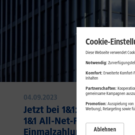
Cookie-Einstel
Diese Webseite verwendet Cooki
Notwendig:
Zurverfügungstel
Komfort:
Erweiterte Komfort-F
Inhalten
Partnerschaften:
Kooperation
gemeinsame Kampagnen auszuw
04.09.2023
Promotion:
Ausspielung von p
Jetzt bei 1&1: Das neue Fa
Werbung), Retargeting sowie fü
1&1 All-Net-Flat für 0 Euro
Ablehnen
Einmalzahlung