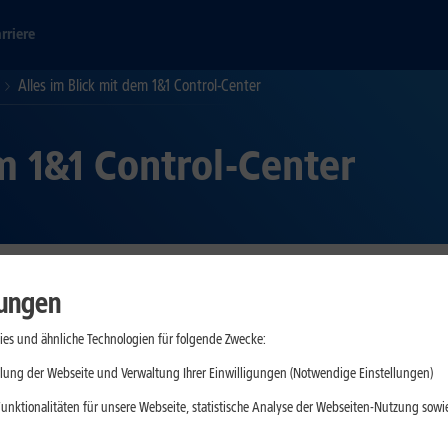
rriere
Alles im Blick mit dem 1&1 Control-Center
m 1&1 Control-Center
lungen
m DSL- oder Mobilfunkvertrag einsehen und das bequem von überall 
Verträge selbst verwalten und beispielsweise Rechnungen, Einzelve
es und ähnliche Technologien für folgende Zwecke:
e wir Ihnen im Folgenden kurz vorstellen.
lung der Webseite und Verwaltung Ihrer Einwilligungen (Notwendige Einstellungen)
n Verträgen
unktionalitäten für unsere Webseite, statistische Analyse der Webseiten-Nutzung sowie
fnummer oder andere persönliche Daten haben sich geändert? Sie wo