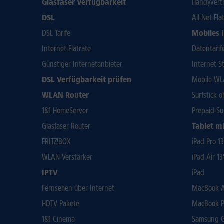
Glasfaser Verfügbarkeit
Handyvert
DSL
All-Net-Fla
DSL Tarife
Mobiles 
Internet-Flatrate
Datentarif
Günstiger Internetanbieter
Internet St
DSL Verfügbarkeit prüfen
Mobile WL
WLAN Router
Surfstick 
1&1 HomeServer
Prepaid-Su
Glasfaser Router
Tablet mi
FRITZ!BOX
iPad Pro 1
WLAN Verstärker
iPad Air 13
IPTV
iPad
Fernsehen über Internet
MacBook Ai
HDTV Pakete
MacBook P
1&1 Cinema
Samsung Ga