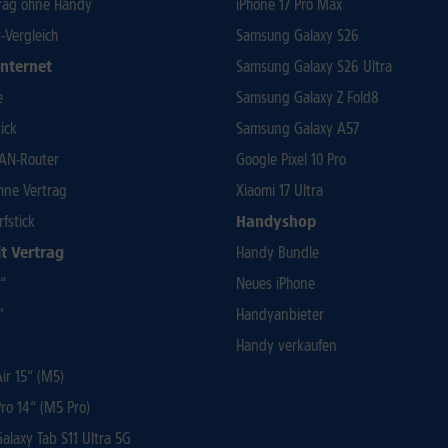
rag ohne Handy
iPhone 17 Pro Max
t-Vergleich
Samsung Galaxy S26
Internet
Samsung Galaxy S26 Ultra
e
Samsung Galaxy Z Fold8
ick
Samsung Galaxy A57
AN-Router
Google Pixel 10 Pro
ohne Vertrag
Xiaomi 17 Ultra
rfstick
Handyshop
t Vertrag
Handy Bundle
3“
Neues iPhone
"
Handyanbieter
Handy verkaufen
r 15“ (M5)
ro 14“ (M5 Pro)
laxy Tab S11 Ultra 5G