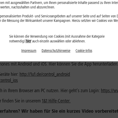
en mit ausgewählten Partnern, um Ihnen personalisierte Inhalte passend zu Ihren Int
erten, nachzuhalten und abzurechnen.
nen Sie alle Anliegen rund um Ihren DSL- oder Mobilfunkvertrag se
ersonalisierten Produkt- und Serviceangeboten auf unserer Seite und auf Seiten von Dr
 von 1&1
r die Messung der Wirksamkeit unserer Kampagnen. Hierzu setzten wir Cookies von Werb
rbessern? Mit der 1&1 Control-Center-App können Sie ganz einfa
Sie können die Verwendung von Cookies (mit Ausnahme der Kategorie
 Sie über die App einen WLAN-Gastzugang einrichten. Somit können
hier
notwendig)
auch einzeln auswählen oder ablehnen.
Impressum
Datenschutzhinweise
Cookie-Infos
phones mit Android und iOS. Hier können Sie die App herunterladen
eräte hier:
http://1u1.de/control_android
control_ios
ch in Ihrem Browser am PC nutzen. Hier geht’s zum Login:
https://w
r finden Sie in unserem
1&1 Hilfe-Center
.
rfahren? Wir haben für Sie ein kurzes Video vorbereitet