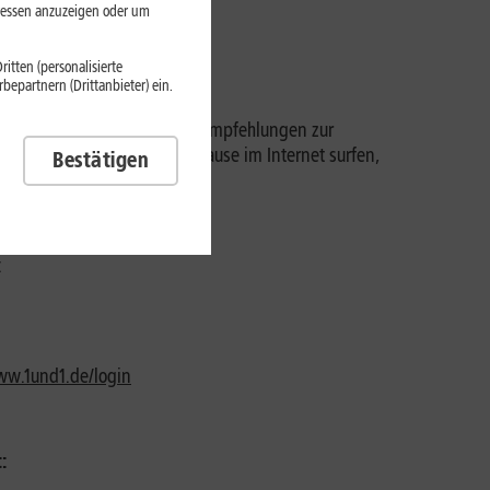
eressen anzuzeigen oder um
lbst verwalten und einsehen.
itten (personalisierte
epartnern (Drittanbieter) ein.
ch Ihr WLAN optimieren und Empfehlungen zur
 Ihre Gäste bei Ihnen zu Hause im Internet surfen,
Bestätigen
:
ww.1und1.de/login
: