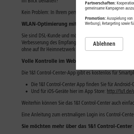
im Blick behalten?
Partnerschaften:
Kooperation
gemeinsame Kampagnen auszuw
Kein Problem: In Ihrem persönlichen Kundenbereich kön
Promotion:
Ausspielung von p
WLAN-Optimierung mit der Control-Center-App
Werbung), Retargeting sowie fü
Sie sind DSL-Kunde und möchten Ihren WLAN-Empfang ve
Verbesserung des Empfangs einsehen. Zusätzlich können
Ablehnen
ohne auf Ihr Heimnetzwerk zuzugreifen.
Volle Kontrolle im Web und per App
Die 1&1 Control-Center-App gibt es kostenlos für Smart
Die 1&1 Control-Center App finden Sie für Android-G
Und für iOS-Geräte hier im App Store:
http://1u1.de/
Weiterhin können Sie das 1&1 Control-Center auch einfa
Eine Anleitung zum erstmaligen Login ins Control-Cente
Sie möchten mehr über das 1&1 Control-Center e