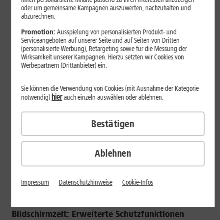
oder um gemeinsame Kampagnen auszuwerten, nachzuhalten und
und eingrenzen.
abzurechnen.
Kindersicherung fürs iPhone: Funktion „Geführter
Promotion:
Ausspielung von personalisierten Produkt- und
Zugriff“ verwenden
Serviceangeboten auf unserer Seite und auf Seiten von Dritten
(personalisierte Werbung), Retargeting sowie für die Messung der
Wirksamkeit unserer Kampagnen. Hierzu setzten wir Cookies von
Bereits jüngere Kinder haben viel Spaß am Spielen und
Werbepartnern (Drittanbieter) ein.
Lernen mit dem iPhone oder iPad. Wenn Sie das Gerät nur
kurze Zeit an den Nachwuchs abgeben und dieser lediglich
Sie können die Verwendung von Cookies (mit Ausnahme der Kategorie
eine bestimmte App nutzen soll, können Sie mit der Option
hier
notwendig)
auch einzeln auswählen oder ablehnen.
„Geführter Zugriff“ eine effektive Kindersicherung
einrichten. Ist diese Funktion aktiviert, kann die laufende
Bestätigen
Anwendung nicht beendet und keine neue App gestartet
werden. Zudem können Sie bestimmte Bereiche auf dem
Display sperren. Damit wird verhindert, dass Ihr Kind
Ablehnen
versehentlich über Werbeeinblendungen auf dubiose Seiten
und Kostenfallen gerät. Die Option „Geführter Zugriff“
Impressum
Datenschutzhinweise
Cookie-Infos
können Sie unter „Einstellungen -> Bedienungshilfen“
aktivieren.
Bildschirmzeit: Erweiterte Schutzfunktionen