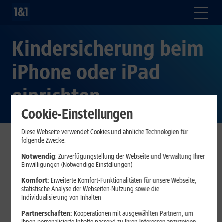
Kindersicherung beim
iPhone oder iPad
einrichten
Cookie-Einstellungen
Diese Webseite verwendet Cookies und ähnliche Technologien für
folgende Zwecke:
Kinder kommen immer früher in Kontakt mit Smartphones
Notwendig:
Zurverfügungstellung der Webseite und Verwaltung Ihrer
und
Tablets
, sei es zum Spielen, Hören von Audiobüchern
Einwilligungen (Notwendige Einstellungen)
oder zum Anschauen der Lieblingsserie. Um eine
Komfort:
Erweiterte Komfort-Funktionalitäten für unsere Webseite,
kindgerechte Nutzung der Geräte zu ermöglichen, gibt es
statistische Analyse der Webseiten-Nutzung sowie die
schon länger eine Kindersicherung fürs iPhone und iPad.
Individualisierung von Inhalten
Wir zeigen Ihnen, wie Sie Ihren Nachwuchs vor Gefahren im
Partnerschaften:
Kooperationen mit ausgewählten Partnern, um
Netz schützen und wie Sie die Bildschirmzeit kontrollieren
Ihnen personalisierte Inhalte passend zu Ihren Interessen anzuzeigen