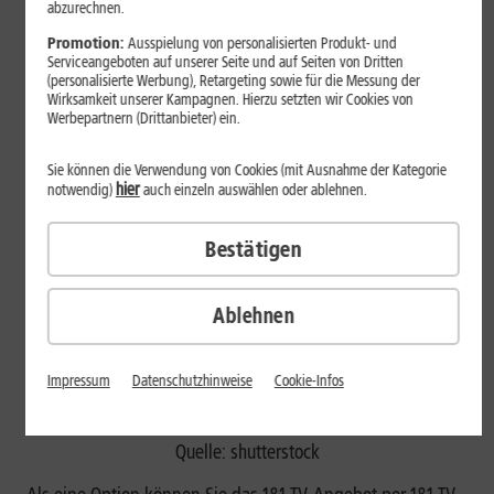
abzurechnen.
Folgenden, wie Sie die App auf Ihrem Fernseher einrichten.
Promotion:
Ausspielung von personalisierten Produkt- und
1&1 TV-App auf Fernsehern mit dem
Serviceangeboten auf unserer Seite und auf Seiten von Dritten
(personalisierte Werbung), Retargeting sowie für die Messung der
Betriebssystem Android TV installieren
Wirksamkeit unserer Kampagnen. Hierzu setzten wir Cookies von
Werbepartnern (Drittanbieter) ein.
Sie können die Verwendung von Cookies (mit Ausnahme der Kategorie
hier
notwendig)
auch einzeln auswählen oder ablehnen.
Bestätigen
Ablehnen
Impressum
Datenschutzhinweise
Cookie-Infos
Quelle: shutterstock