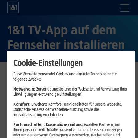
1&1 TV-App auf dem
Fernseher installieren
Cookie-Einstellungen
Diese Webseite verwendet Cookies und ähnliche Technologien für
Zeitversetztes Fernsehen, Programme in brillanter HD-
folgende Zwecke:
Qualität, eine vielfältige Senderauswahl – diese und weitere
Notwendig:
Zurverfügungstellung der Webseite und Verwaltung Ihrer
Vorteile sprechen für IP-TV, das Fernsehen übers Internet.
Einwilligungen (Notwendige Einstellungen)
1&1 HD-TV können Sie per
1&1 TV-Box oder 1&1 TV-Stick
Komfort:
Erweiterte Komfort-Funktionalitäten für unsere Webseite,
empfangen, daneben gibt es aber auch die kostenlose 1&1
statistische Analyse der Webseiten-Nutzung sowie die
TV-App. Damit können Sie – ohne zusätzliche Hardware –
Individualisierung von Inhalten
digitales Fernsehen auf Ihrem Smart TV anschauen. Je nach
Partnerschaften:
Kooperationen mit ausgewählten Partnern, um
Betriebssystem Ihres Fernsehers gibt es bei der Installation
Ihnen personalisierte Inhalte passend zu Ihren Interessen anzuzeigen
oder um gemeinsame Kampagnen auszuwerten, nachzuhalten und
der 1&1 TV-App minimale Unterschiede. Wir zeigen im