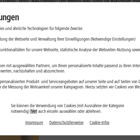
 Living“ (kurz: AAL) gehört? Der Begriff AAL steht für Konzepte, P
 Menschen erhöhen. AAL soll gerade Senioren oder Menschen mit kör
en. Per Definition können somit auch vernetzte Geräte zu den al
lungen
tion steht vor allem der Sicherheitsaspekt beim Thema
Smart Hom
es und ähnliche Technologien für folgende Zwecke:
Umgang mit
Smartphones
und schrecken davor zurück, technische Ger
lung der Webseite und Verwaltung Ihrer Einwilligungen (Notwendige Einstellungen)
zen
oder vernetzte Lampen einzuschalten. Es gibt auch alternative 
unktionalitäten für unsere Webseite, statistische Analyse der Webseiten-Nutzung sowie
en mit ausgewählten Partnern, um Ihnen personalisierte Inhalte passend zu Ihren Int
erten, nachzuhalten und abzurechnen.
ersonalisierten Produkt- und Serviceangeboten auf unserer Seite und auf Seiten von Dr
r die Messung der Wirksamkeit unserer Kampagnen. Hierzu setzten wir Cookies von Werb
Sie können die Verwendung von Cookies (mit Ausnahme der Kategorie
hier
notwendig)
auch einzeln auswählen oder ablehnen.
Impressum
Datenschutzhinweise
Cookie-Infos