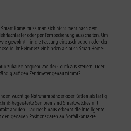
 Im Smart Home muss man sich nicht mehr nach dem
ehrfachtaster oder per Fernbedienung ausschalten. Um
 wie gewohnt – in die Fassung einzuschrauben oder den
ose in Ihr Heimnetz einbinden
als auch
Smart Home-
eratur zuhause bequem von der Couch aus steuern. Oder
tändig auf den Zentimeter genau trimmt?
inden wuchtige Notrufarmbänder oder Ketten als lästig
Technik-begeisterte Senioren sind Smartwatches mit
ntakt anrufen. Darüber hinaus erkennt die intelligente
it den genauen Positionsdaten an Notfallkontakte