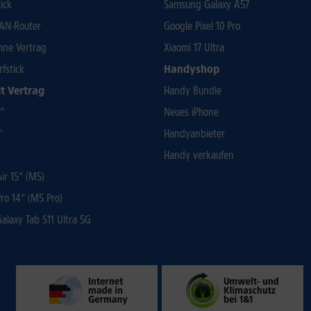
ick
Samsung Galaxy A57
AN-Router
Google Pixel 10 Pro
ohne Vertrag
Xiaomi 17 Ultra
rfstick
Handyshop
t Vertrag
Handy Bundle
3“
Neues iPhone
"
Handyanbieter
Handy verkaufen
r 15“ (M5)
ro 14“ (M5 Pro)
laxy Tab S11 Ultra 5G