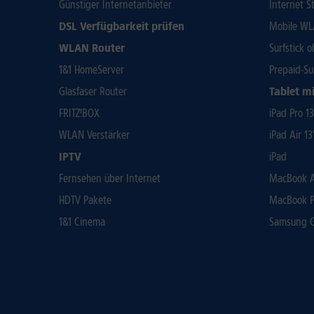
Günstiger Internetanbieter
Internet St
DSL Verfügbarkeit prüfen
Mobile WL
WLAN Router
Surfstick 
1&1 HomeServer
Prepaid-Su
Glasfaser Router
Tablet mi
FRITZ!BOX
iPad Pro 1
WLAN Verstärker
iPad Air 13
IPTV
iPad
Fernsehen über Internet
MacBook Ai
HDTV Pakete
MacBook P
1&1 Cinema
Samsung Ga