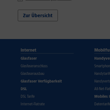
Zur Übersicht
Internet
Mobilfu
Glasfaser
Handyve
Glasfaseranschluss
Smartphone
Glasfaserausbau
Handytari
Glasfaser Verfügbarkeit
Handyvert
DSL
All-Net-Fla
DSL Tarife
Mobiles 
Internet-Flatrate
Datentarif