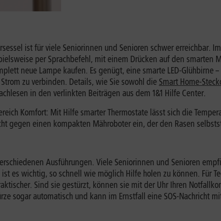
sessel ist für viele Seniorinnen und Senioren schwer erreichbar.
ielsweise per Sprachbefehl, mit einem Drücken auf den smarten M
plett neue Lampe kaufen. Es genügt, eine smarte LED-Glühbirne –
Strom zu verbinden. Details, wie Sie sowohl die
Smart Home-Steckd
achlesen in den verlinkten Beiträgen aus dem 1&1 Hilfe Center.
Bereich Komfort: Mit Hilfe smarter Thermostate lässt sich die Temp
ht gegen einen kompakten Mähroboter ein, der den Rasen selbsts
 verschiedenen Ausführungen. Viele Seniorinnen und Senioren empf
 ist es wichtig, so schnell wie möglich Hilfe holen zu können. Für 
aktischer. Sind sie gestürzt, können sie mit der Uhr Ihren Notfallko
rze sogar automatisch und kann im Ernstfall eine SOS-Nachricht m