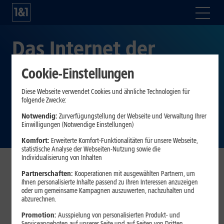
Das Internet der
Zukunft – Teil 2: Eine
Cookie-Einstellungen
kurze Geschichte der
Diese Webseite verwendet Cookies und ähnliche Technologien für
folgende Zwecke:
Glasfaser
Notwendig:
Zurverfügungstellung der Webseite und Verwaltung Ihrer
Einwilligungen (Notwendige Einstellungen)
Komfort:
Erweiterte Komfort-Funktionalitäten für unsere Webseite,
statistische Analyse der Webseiten-Nutzung sowie die
Individualisierung von Inhalten
Partnerschaften:
Kooperationen mit ausgewählten Partnern, um
Wussten Sie, dass Glasfäden schon vor fast 4.000 Jahren
Ihnen personalisierte Inhalte passend zu Ihren Interessen anzuzeigen
bei den Ägyptern oder den Griechen beliebt waren?
oder um gemeinsame Kampagnen auszuwerten, nachzuhalten und
Logischerweise nicht als Infrastruktur-Komponente für
abzurechnen.
schnelles Internet, sondern zum Verzieren von Vasen und
Promotion:
Ausspielung von personalisierten Produkt- und
anderen Deko-Gegenständen; Erst sehr viel später, seit dem
Serviceangeboten auf unserer Seite und auf Seiten von Dritten