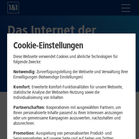
Das Internet der
Zukunft – Teil 8: Fun
Cookie-Einstellungen
Facts zum Thema
Diese Webseite verwendet Cookies und ähnliche Technologien für
folgende Zwecke:
Glasfaser
Notwendig:
Zurverfügungstellung der Webseite und Verwaltung Ihrer
Einwilligungen (Notwendige Einstellungen)
Komfort:
Erweiterte Komfort-Funktionalitäten für unsere Webseite,
statistische Analyse der Webseiten-Nutzung sowie die
Individualisierung von Inhalten
Partnerschaften:
Kooperationen mit ausgewählten Partnern, um
Die meisten Menschen verbinden mit dem Wort „Glasfaser“
Ihnen personalisierte Inhalte passend zu Ihren Interessen anzuzeigen
wahrscheinlich eine Technologie für schnelles Internet.
oder um gemeinsame Kampagnen auszuwerten, nachzuhalten und
abzurechnen.
Doch Glasfasern spielen nicht nur in der
Telekommunikationsbranche eine wichtige Rolle. Oder
Promotion:
Ausspielung von personalisierten Produkt- und
wussten Sie, dass spezielle Pfeile beim Bogenschießen aus
Serviceangeboten auf unserer Seite und auf Seiten von Dritten