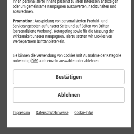
Ihnen personalisierte Inhalte passend zu Ihren Interessen anzuzeigen
Router, Stereoanlage u. v. m. wird kontinuierlich Strom
oder um gemeinsame Kampagnen auszuwerten, nachzuhalten und
abzurechnen.
verbraucht. Einsparpotenzial bieten in diesem Fall smarte
Steckdosen, die Geräte im Standby-Modus automatisch
Promotion:
Ausspielung von personalisierten Produkt- und
Serviceangeboten auf unserer Seite und auf Seiten von Dritten
vom Strom trennen.
(personalisierte Werbung), Retargeting sowie für die Messung der
Wirksamkeit unserer Kampagnen. Hierzu setzten wir Cookies von
Komfortfaktor Standby-Modus
Werbepartnern (Drittanbieter) ein.
Sie können die Verwendung von Cookies (mit Ausnahme der Kategorie
hier
notwendig)
auch einzeln auswählen oder ablehnen.
Bestätigen
Ablehnen
Impressum
Datenschutzhinweise
Cookie-Infos