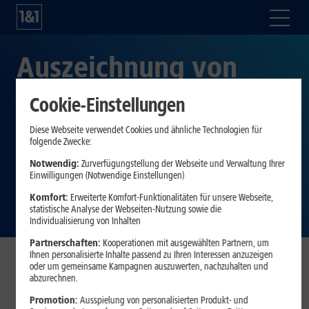
Auszeichnung von
Focus Money: 1&1 ist
Cookie-Einstellungen
zum fünften Mal in
Diese Webseite verwendet Cookies und ähnliche Technologien für
folgende Zwecke:
Folge „Fairster
Notwendig:
Zurverfügungstellung der Webseite und Verwaltung Ihrer
Einwilligungen (Notwendige Einstellungen)
Mobilfunkanbieter“
Komfort:
Erweiterte Komfort-Funktionalitäten für unsere Webseite,
statistische Analyse der Webseiten-Nutzung sowie die
Individualisierung von Inhalten
Partnerschaften:
Kooperationen mit ausgewählten Partnern, um
Ihnen personalisierte Inhalte passend zu Ihren Interessen anzuzeigen
oder um gemeinsame Kampagnen auszuwerten, nachzuhalten und
In der jährlich stattfindenden
abzurechnen.
Kundenzufriedenheitsbefragung* von Focus Money hat sich
Promotion:
Ausspielung von personalisierten Produkt- und