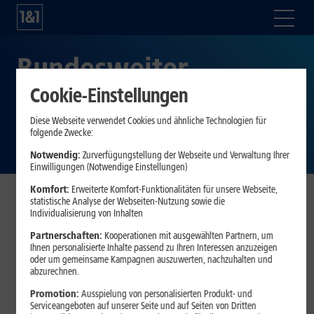
Bundesweiter
Cookie-Einstellungen
Warntag am 14.
Diese Webseite verwendet Cookies und ähnliche Technologien für
September
folgende Zwecke:
Notwendig:
Zurverfügungstellung der Webseite und Verwaltung Ihrer
Einwilligungen (Notwendige Einstellungen)
Komfort:
Erweiterte Komfort-Funktionalitäten für unsere Webseite,
statistische Analyse der Webseiten-Nutzung sowie die
Der bundesweite Warntag ist ein gemeinsamer Aktionstag
Individualisierung von Inhalten
von Bund, Ländern und Kommunen. Dieser Tag dient der
Partnerschaften:
Kooperationen mit ausgewählten Partnern, um
Erprobung der Warnsysteme und findet dieses Jahr am 14.
Ihnen personalisierte Inhalte passend zu Ihren Interessen anzuzeigen
oder um gemeinsame Kampagnen auszuwerten, nachzuhalten und
September statt. Mobilfunkkunden, darunter natürlich auch
abzurechnen.
unsere 1&1 und Drillisch Online Kundinnen und Kunden,
erhalten an diesem Tag ab 11 Uhr automatisch eine
Promotion:
Ausspielung von personalisierten Produkt- und
Serviceangeboten auf unserer Seite und auf Seiten von Dritten
Warnmeldung auf ihr Smartphone. Außerdem können