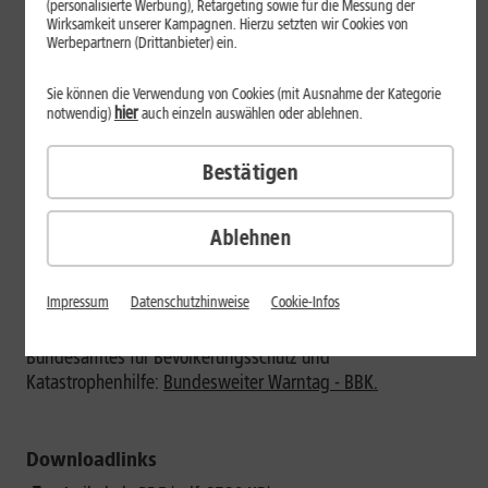
(personalisierte Werbung), Retargeting sowie für die Messung der
parallel verfügbare kommunale Warnmittel, beispielsweise
Wirksamkeit unserer Kampagnen. Hierzu setzten wir Cookies von
Werbepartnern (Drittanbieter) ein.
Sirenen, ausgesendet werden.
Die Entwarnung erfolgt gegen 11:45 Uhr über die
Sie können die Verwendung von Cookies (mit Ausnahme der Kategorie
Warnmittel und Endgeräte, über die zuvor die Warnung
hier
notwendig)
auch einzeln auswählen oder ablehnen.
versendet wurde. Über Cell Broadcast, dem
Mobilfunkdienst zum Versenden von Nachrichten – ähnlich
Bestätigen
der SMS –, wird derzeit noch keine Entwarnung versendet.
Alle detaillierten Informationen zu den genauen
Ablehnen
Voraussetzungen für den Empfang von Cell Broadcast-
Meldungen sind im
1&1 Hilfe-Center
bereitgestellt.
Impressum
Datenschutzhinweise
Cookie-Infos
Ausführliche Informationen rund um den Warntag am 14.
September finden sich zudem auf der Seite des
Bundesamtes für Bevölkerungsschutz und
Katastrophenhilfe:
Bundesweiter Warntag - BBK.
Downloadlinks