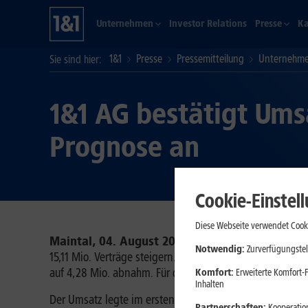
Unternehmen
Investor Relations
Presse
Ka
1&1
Presse
Pressemitteilung
Unternehme
Sie sind hier
1&1 AG bestätigt Ums
Prognose an
Cookie-Einstel
Diese Webseite verwendet Cooki
Maintal, 04. August 2021
– Die 1&1 AG (ISIN DE 000
Notwendig:
Zurverfügungstel
15,11 Mio. Verträge steigern. Das Wachstum basierte au
auf 4,28 Mio. abnahm. Für das zweite Halbjahr wird wie
Komfort:
Erweiterte Komfort-F
Inhalten
Der Umsatz legte im ersten Halbjahr 2021 um 2,6 % auf 1
Partnerschaften:
Kooperation