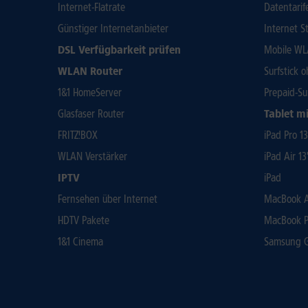
Internet-Flatrate
Datentarif
Günstiger Internetanbieter
Internet St
DSL Verfügbarkeit prüfen
Mobile WL
WLAN Router
Surfstick 
1&1 HomeServer
Prepaid-Su
Glasfaser Router
Tablet mi
FRITZ!BOX
iPad Pro 1
WLAN Verstärker
iPad Air 13
IPTV
iPad
Fernsehen über Internet
MacBook Ai
HDTV Pakete
MacBook P
1&1 Cinema
Samsung Ga