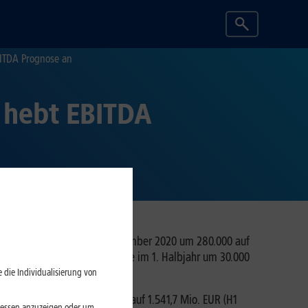
BITDA Prognose an
 hebt EBITDA
äge im Vergleich zum 31. Dezember 2020 um 280.000 auf
ahl der Breitband-Anschlüsse im 1. Halbjahr um 30.000
 die Individualisierung von
der Service-Umsatz um 3,0 % auf 1.541,7 Mio. EUR (H1
eressen anzuzeigen oder um