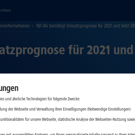
rriere
nsinformationen
1&1 AG bestätigt Umsatzprognose für 2021 und hebt E
atzprognose für 2021 und
lungen
es und ähnliche Technologien für folgende Zwecke:
5545503) konnte im ersten Halbjahr 2021 die Zahl der Kundenvertr
lung der Webseite und Verwaltung Ihrer Einwilligungen (Notwendige Einstellungen)
f 310.000 neu gewonnenen Mobile Internet-Verträgen, während die Z
der ein stabiler Bestand bei Breitband-Anschlüssen erwartet.
unktionalitäten für unsere Webseite, statistische Analyse der Webseiten-Nutzung sowie
.930,7 Mio. EUR (H1 2020: 1.881,2 Mio. EUR) zu. Dabei erhöhte sich 
en mit ausgewählten Partnern, um Ihnen personalisierte Inhalte passend zu Ihren Int