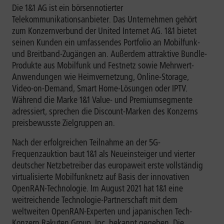
Die 1&1 AG ist ein börsennotierter
Telekommunikationsanbieter. Das Unternehmen gehört
zum Konzernverbund der United Internet AG. 1&1 bietet
seinen Kunden ein umfassendes Portfolio an Mobilfunk-
und Breitband-Zugängen an. Außerdem attraktive Bundle-
Produkte aus Mobilfunk und Festnetz sowie Mehrwert-
Anwendungen wie Heimvernetzung, Online-Storage,
Video-on-Demand, Smart Home-Lösungen oder IPTV.
Während die Marke 1&1 Value- und Premiumsegmente
adressiert, sprechen die Discount-Marken des Konzerns
preisbewusste Zielgruppen an.
Nach der erfolgreichen Teilnahme an der 5G-
Frequenzauktion baut 1&1 als Neueinsteiger und vierter
deutscher Netzbetreiber das europaweit erste vollständig
virtualisierte Mobilfunknetz auf Basis der innovativen
OpenRAN-Technologie. Im August 2021 hat 1&1 eine
weitreichende Technologie-Partnerschaft mit dem
weltweiten OpenRAN-Experten und japanischen Tech-
Konzern Rakuten Group, Inc. bekannt gegeben. Die