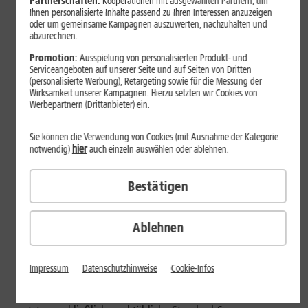
Partnerschaften:
Kooperationen mit ausgewählten Partnern, um
Ihnen personalisierte Inhalte passend zu Ihren Interessen anzuzeigen
im neuen
oder um gemeinsame Kampagnen auszuwerten, nachzuhalten und
5G-Mobilfunknetz von 1&1 abgeschlossen. Als etablierter
abzurechnen.
Serviceprovider zeichnet Media Broadcast damit
Promotion:
Ausspielung von personalisierten Produkt- und
verantwortlich
Serviceangeboten auf unserer Seite und auf Seiten von Dritten
für die Instandhaltung der aktiven Systemtechnik im
(personalisierte Werbung), Retargeting sowie für die Messung der
europaweit ersten vollständig virtualisierten Mobilfunknetz
Wirksamkeit unserer Kampagnen. Hierzu setzten wir Cookies von
Werbepartnern (Drittanbieter) ein.
auf Basis
der neuartigen OpenRAN-Technologie.
Sie können die Verwendung von Cookies (mit Ausnahme der Kategorie
hier
notwendig)
auch einzeln auswählen oder ablehnen.
Konkret wird Media Broadcast für die 24/7 Wartung und
Entstörung der 1&1-Hochleistungsantennen an mehreren
Tausend
Bestätigen
Mobilfunk-Standorten zuständig sein. Dies erfolgt in enger
Zusammenarbeit mit dem 1&1-Technologiepartner und
Ablehnen
OpenRAN-Experten Rakuten. Zudem unterstützt Media
Broadcast bei der Instandhaltung sowie bei notwendigen
Entstörungen in Rechenzentren des 1&1-Mobilfunknetzes.
Impressum
Datenschutzhinweise
Cookie-Infos
Aufgrund der innovativen OpenRAN-Technologie verzichtet
1&1 dort auf spezielle Telekommunikations-Hardware und