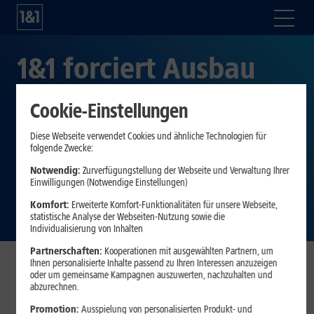
1&1 forciert Ausbau
der
Cookie-Einstellungen
Antennenstandorte im
Diese Webseite verwendet Cookies und ähnliche Technologien für
folgende Zwecke:
vierten deutschen
Notwendig:
Zurverfügungstellung der Webseite und Verwaltung Ihrer
Einwilligungen (Notwendige Einstellungen)
Mobilfunknetz
Komfort:
Erweiterte Komfort-Funktionalitäten für unsere Webseite,
statistische Analyse der Webseiten-Nutzung sowie die
Individualisierung von Inhalten
Partnerschaften:
Kooperationen mit ausgewählten Partnern, um
Ihnen personalisierte Inhalte passend zu Ihren Interessen anzuzeigen
oder um gemeinsame Kampagnen auszuwerten, nachzuhalten und
Montabaur, 30. März 2023.
Die 1&1 AG treibt den
abzurechnen.
Ausbau der Antennenstandorte im europaweit ersten
Promotion:
Ausspielung von personalisierten Produkt- und