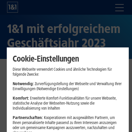
1&1 mit erfolgreichem
Geschäftsjahr 2023
Cookie-Einstellungen
Diese Webseite verwendet Cookies und ähnliche Technologien für
folgende Zwecke:
Kundenverträge: +480.000 auf 16,26 Mio.
Umsatz: +3,4% auf 4,097 Mrd. EUR, davon 3,243 Mrd.
Notwendig:
Zurverfügungstellung der Webseite und Verwaltung Ihrer
Einwilligungen (Notwendige Einstellungen)
EUR Service-Umsatz
EBITDA: -5,7% auf 653,8 Mio. EUR infolge planmäßig
Komfort:
Erweiterte Komfort-Funktionalitäten für unsere Webseite,
erhöhter Anlaufkosten für den Bau des 1&1
statistische Analyse der Webseiten-Nutzung sowie die
Individualisierung von Inhalten
Mobilfunknetzes
Prognose 2024: ca. 4% höherer Service-Umsatz, ca.
Partnerschaften:
Kooperationen mit ausgewählten Partnern, um
Ihnen personalisierte Inhalte passend zu Ihren Interessen anzuzeigen
10% höheres EBITDA
oder um gemeinsame Kampagnen auszuwerten, nachzuhalten und