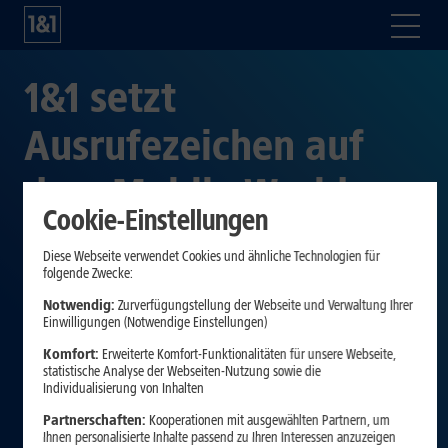
1&1 setzt
Ausrufezeichen auf
dem Mobile World
Cookie-Einstellungen
Congress –
Diese Webseite verwendet Cookies und ähnliche Technologien für
folgende Zwecke:
Überzeugende
Notwendig:
Zurverfügungstellung der Webseite und Verwaltung Ihrer
Einwilligungen (Notwendige Einstellungen)
Performance der
Komfort:
Erweiterte Komfort-Funktionalitäten für unsere Webseite,
Open-RAN-
statistische Analyse der Webseiten-Nutzung sowie die
Individualisierung von Inhalten
Technologie im
Partnerschaften:
Kooperationen mit ausgewählten Partnern, um
Ihnen personalisierte Inhalte passend zu Ihren Interessen anzuzeigen