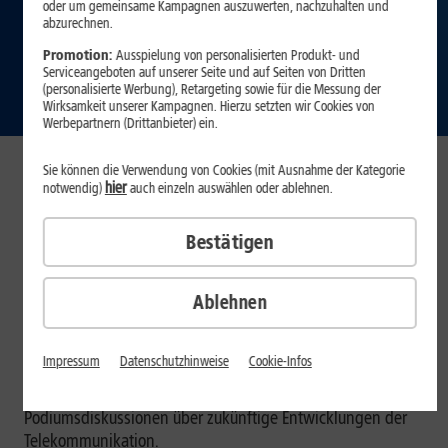
oder um gemeinsame Kampagnen auszuwerten, nachzuhalten und
vierten deutschen
abzurechnen.
Promotion:
Ausspielung von personalisierten Produkt- und
Netz
Serviceangeboten auf unserer Seite und auf Seiten von Dritten
(personalisierte Werbung), Retargeting sowie für die Messung der
Wirksamkeit unserer Kampagnen. Hierzu setzten wir Cookies von
Werbepartnern (Drittanbieter) ein.
Sie können die Verwendung von Cookies (mit Ausnahme der Kategorie
hier
notwendig)
auch einzeln auswählen oder ablehnen.
„Open RAN ist die Lösung“ bringt es Michael Martin, CEO
der 1&1 Mobilfunk GmbH, auf den Punkt und berichtet im
Bestätigen
Rahmen einer Podiumsdiskussion auf dem Mobile World
Congress (MWC) über den erfolgreichen Start der mobilen
Dienste im 1&1 O-RAN.
Ablehnen
Mit mehr als 100.000 Besuchern und 2.400 Ausstellern ist
der MWC in Barcelona der Branchentreff für Mobilfunk-
Impressum
Datenschutzhinweise
Cookie-Infos
sowie Hard- und Softwareanbieter. Experten aus Politik,
Wirtschaft und Medien diskutieren in und abseits von
Podiumsdiskussionen über zukünftige Entwicklungen der
Telekommunikation.