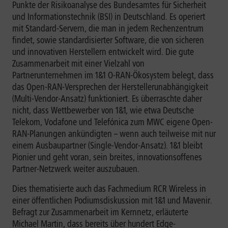
Punkte der Risikoanalyse des Bundesamtes für Sicherheit
und Informationstechnik (BSI) in Deutschland. Es operiert
mit Standard-Servern, die man in jedem Rechenzentrum
findet, sowie standardisierter Software, die von sicheren
und innovativen Herstellern entwickelt wird. Die gute
Zusammenarbeit mit einer Vielzahl von
Partnerunternehmen im 1&1 O-RAN-Ökosystem belegt, dass
das Open-RAN-Versprechen der Herstellerunabhängigkeit
(Multi-Vendor-Ansatz) funktioniert. Es überraschte daher
nicht, dass Wettbewerber von 1&1, wie etwa Deutsche
Telekom, Vodafone und Telefónica zum MWC eigene Open-
RAN-Planungen ankündigten – wenn auch teilweise mit nur
einem Ausbaupartner (Single-Vendor-Ansatz). 1&1 bleibt
Pionier und geht voran, sein breites, innovationsoffenes
Partner-Netzwerk weiter auszubauen.
Dies thematisierte auch das Fachmedium RCR Wireless in
einer öffentlichen Podiumsdiskussion mit 1&1 und Mavenir.
Befragt zur Zusammenarbeit im Kernnetz, erläuterte
Michael Martin, dass bereits über hundert Edge-