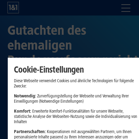
Gutachten des
ehemaligen
Bundesverfassungsricht
Cookie-Einstellungen
Prof. Di Fabio zeigt:
Diese Webseite verwendet Cookies und ähnliche Technologien für folgende
Frequenzverlängerung
Zwecke:
Notwendig:
Zurverfügungstellung der Webseite und Verwaltung Ihrer
ohne
Einwilligungen (Notwendige Einstellungen)
Komfort:
Erweiterte Komfort-Funktionalitäten für unsere Webseite,
Berücksichtigung des
statistische Analyse der Webseiten-Nutzung sowie die Individualisierung von
Inhalten
vierten Netzbetreibers
Partnerschaften:
Kooperationen mit ausgewählten Partnern, um Ihnen
personalisierte Inhalte passend zu Ihren Interessen anzuzeigen oder um