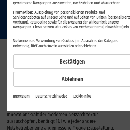
gemeinsame Kampagnen auszuwerten, nachzuhalten und abzurechnen.
wäre
Promotion:
Ausspielung von personalisierten Produkt- und
Serviceangeboten auf unserer Seite und auf Seiten von Dritten (personalisiert
verfassungswidrig
Werbung), Retargeting sowie für die Messung der Wirksamkeit unserer
Kampagnen. Hierzu setzten wir Cookies von Werbepartnern (Drittanbieter) ein.
Sie können die Verwendung von Cookies (mit Ausnahme der Kategorie
hier
notwendig)
auch einzeln auswählen oder ablehnen.
Montabaur, 21. Februar 2024.
Nach dem Wegfall von
Bestätigen
E-Plus in 2014 hat Deutschland mit dem Start des 1&1
Mobilfunknetzes wieder vier Anbieter. 1&1 setzt als erster
Netzbetreiber in Europa vollständig auf die neuartige Open-
Ablehnen
RAN-Technologie – cloud-nativ, unabhängig von
spezialisierten Herstellern wie HUAWEI und bereit für
Anwendungen in Echtzeit.
Impressum
Datenschutzhinweise
Cookie-Infos
Um sein Netz wettbewerbsfähig zu betreiben und die
Innovationskraft der modernen Netzarchitektur
auszuschöpfen, benötigt 1&1 wie jeder andere
Netzbetreiber eine angemessene Frequenzausstattung.