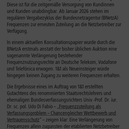
Diese ist für die zeitgemäße Versorgung von Kundinnen
und Kunden unabdingbar. Ab Januar 2026 stehen im
regulären Vergabezyklus der Bundesnetzagentur (BNetzA)
Frequenzen zur erneuten Zuteilung an die Netzbetreiber zur
Verfügung.
In einem aktuellen Konsultationspapier wurde durch die
BNetzA erstmals anstatt der bisher üblichen Auktion eine
sogenannte Verlängerung bestehender
Frequenznutzungsrechte an Deutsche Telekom, Vodafone
und Telefónica erwogen. 1&1 als Neueinsteiger würde
hingegen keinen Zugang zu weiteren Frequenzen erhalten.
Die Ergebnisse eines im Auftrag von 1&1 erstellten
Gutachtens des renommierten Staatsrechtslehrers und
ehemaligen Bundesverfassungsrichters Univ.-Prof. Dr. iur.
Dr. sc. pol. Udo Di Fabio – „
Frequenzzuteilung als
Verfassungsproblem – Chancengleicher Wettbewerb und
Vertrauensschutz
“ – zeigen klar: Eine Verlängerung von
Frequenzen allein zugunsten der etablierten Netzbetreiber