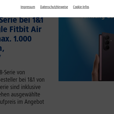
Impressum
Datenschutzhinweise
Cookie-Infos
erie bei 1&1
e Fitbit Air
ax. 1.000
n,
*
8-Serie von
esteller bei 1&1 von
rie sind inklusive
stehen ausgewählte
ufpreis im Angebot