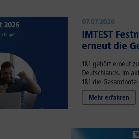
07.07.2026
IMTEST Festne
erneut die G
1&1 gehört erneut z
Deutschlands. Im akt
1&1 die Gesamtnote „
Mehr erfahren