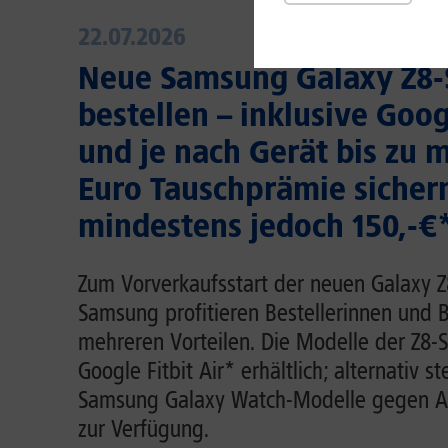
22.07.2026
Neue Samsung Galaxy Z8-S
bestellen – inklusive Googl
und je nach Gerät bis zu m
Euro Tauschprämie sicher
mindestens jedoch 150,-€
Zum Vorverkaufsstart der neuen Galaxy Z
Samsung profitieren Bestellerinnen und B
mehreren Vorteilen. Die Modelle der Z8-Se
Google Fitbit Air* erhältlich; alternativ 
Samsung Galaxy Watch-Modelle gegen A
zur Verfügung.