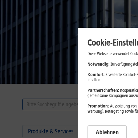
Cookie-Einstel
Diese Webseite verwendet Cooki
Notwendig:
Zurverfügungstel
Komfort:
Erweiterte Komfort-F
Inhalten
Partnerschaften:
Kooperation
gemeinsame Kampagnen auszuw
Promotion:
Ausspielung von p
Werbung), Retargeting sowie fü
Unternehmensinformat
Produkte & Services
Ablehnen