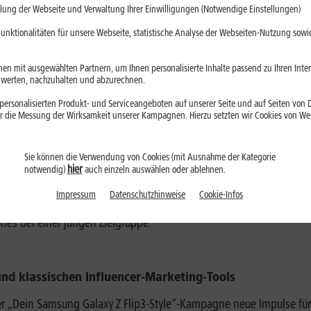
lung der Webseite und Verwaltung Ihrer Einwilligungen (Notwendige Einstellungen)
ldes“-Star bis zur bekannten Profi-Tänzerin
unktionalitäten für unsere Webseite, statistische Analyse der Webseiten-Nutzung sowie
gne treten folgende Kandidaten an: Luka Peroš, der aktuell in Teil
en mit ausgewählten Partnern, um Ihnen personalisierte Inhalte passend zu Ihren Int
 der ehemalige Viva-Moderator und YouTube-Star Sami Slimani und di
erten, nachzuhalten und abzurechnen.
ekannte Influencer und Persönlichkeiten aus dem TV mit klarem Bez
ersonalisierten Produkt- und Serviceangeboten auf unserer Seite und auf Seiten von Dr
nd Vielfalt.
r die Messung der Wirksamkeit unserer Kampagnen. Hierzu setzten wir Cookies von Werb
Sie können die Verwendung von Cookies (mit Ausnahme der Kategorie
e in Zusammenarbeit mit Samsung konzipiert
hier
notwendig)
auch einzeln auswählen oder ablehnen.
agne wurde inhouse in enger Abstimmung mit Samsung entwickelt. D
Impressum
Datenschutzhinweise
Cookie-Infos
nders gut anspricht, wurde das aktuelle Format entsprechend konzi
nes bei einer jungen Zielgruppe.
nd klassischen Influencer-Marketing-Tools
der „Dein Samsung Galaxy Z Flip3-Style“-Kampagne neue Impulse f