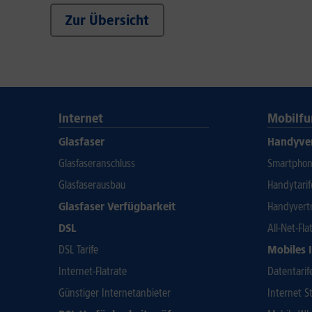
Zur Übersicht
Internet
Mobilfu
Glasfaser
Handyve
Glasfaseranschluss
Smartphone
Glasfaserausbau
Handytari
Glasfaser Verfügbarkeit
Handyvert
DSL
All-Net-Fla
DSL Tarife
Mobiles 
Internet-Flatrate
Datentarif
Günstiger Internetanbieter
Internet St