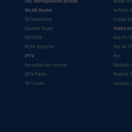
DSL Verfügbarkeit prüfen
Mobile WL
WLAN Router
Surfstick 
1&1 HomeServer
Prepaid-Su
Glasfaser Router
Tablet mi
FRITZ!BOX
iPad Pro 1
WLAN Verstärker
iPad Air 13
IPTV
iPad
Fernsehen über Internet
MacBook Ai
HDTV Pakete
MacBook P
1&1 Cinema
Samsung Ga