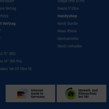
AN-Router
Google Pixel 10 Pro
ohne Vertrag
Xiaomi 17 Ultra
rfstick
Handyshop
t Vertrag
Handy Bundle
3“
Neues iPhone
"
Handyanbieter
Handy verkaufen
r 15“ (M5)
ro 14“ (M5 Pro)
laxy Tab S11 Ultra 5G