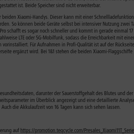
estattet ist. Beide Speicher sind nicht erweiterbar.
r beiden Xiaomi-Handys. Dieser kann mit einer Schnellladefunktion 
den. So können beide Geräte selbst bei intensiver Nutzung zwei T
 Pro schafft es sogar noch schneller und kommt in gerade einmal 
hlweise LTE oder 5G-Mobilfunk, sodass die Erreichbarkeit mit eine
 vorinstalliert. Für Aufnahmen in Profi-Qualität ist auf der Rückse
rseite ergänzt wird. Bei 1&1 stehen die beiden Xiaomi-Flaggschiffe
undheitsdaten, darunter der Sauerstoffgehalt des Blutes und der E
sparameter im Überblick angezeigt und eine detaillierte Analyse a
. Auch die Akkulaufzeit von 16 Tagen kann sich sehen lassen.
ierung auf
https://promotion.teqcycle.com/Presales_Xiaomi11T_Seri