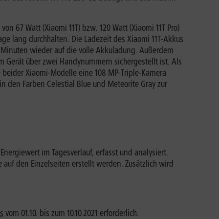
von 67 Watt (Xiaomi 11T) bzw. 120 Watt (Xiaomi 11T Pro)
age lang durchhalten. Die Ladezeit des Xiaomi 11T-Akkus
17 Minuten wieder auf die volle Akkuladung. Außerdem
m Gerät über zwei Handynummern sichergestellt ist. Als
ite beider Xiaomi-Modelle eine 108 MP-Triple-Kamera
 in den Farben Celestial Blue und Meteorite Gray zur
nergiewert im Tagesverlauf, erfasst und analysiert.
uf den Einzelseiten erstellt werden. Zusätzlich wird
es
vom 01.10. bis zum 10.10.2021 erforderlich.