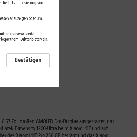
 die Individualisierung von
eressen anzuzeigen oder um
itten (personalisierte
epartnern (Drittanbieter) ein.
Bestätigen
 6,67 Zoll großen AMOLED Dot-Display ausgestattet, das
Mediatek Dimensity 1200-Ultra beim Xiaomi 11T und auf
er des Xiaomi 11T Pro 256 GB beträgt und das Xiaomi