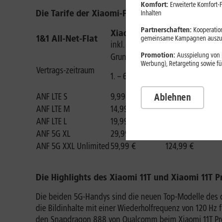
Komfort:
Erweiterte Komfort-F
Die Tarife der Xiaomi-Flaggschiffe in der Übers
Inhalten
Partnerschaften:
Kooperation
Xiaomi Mi 11T
Xiaomi Mi 11T
1&1 All-Net-Flat
gemeinsame Kampagnen auszuw
inkl.
Mi Watch
inkl.
Mi Watch
Promotion:
Ausspielung von p
Grundgebühr
Grundgebühr
Werbung), Retargeting sowie fü
Vertrags-zeitraum
1. – 6. M.
7. – 24. M.
ANF LTE S
9,99 €
39,99 €
Ablehnen
ANF LTE M
14,99 €
44,99 €
ANF LTE L
19,99 €
49,99 €
ANF 5G XL
29,99 €
59,99 €
ANF 5G XXL Unlimited
59,99 €
124,99 €
Die Highlights des Xiaomi 11T und Xiaomi 11T P
Die beiden 5G-Handys sind die neuen Top-Modelle des c
die Bildinhalte mit einer Wiederholfrequenz von 120 Hz 
den Snapdragon 888 von Qualcomm beim Xiaomi 11T Pro. 