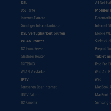
DSL
All-Net-Fla
DSL Tarife
Mobiles 
Internet-Flatrate
Datentarif
Günstiger Internetanbieter
Internet St
DSL Verfügbarkeit prüfen
Mobile WL
WLAN Router
Surfstick 
1&1 HomeServer
Prepaid-Su
Glasfaser Router
Tablet mi
FRITZ!BOX
iPad Pro 1
WLAN Verstärker
iPad Air 13
IPTV
iPad
Fernsehen über Internet
MacBook Ai
HDTV Pakete
MacBook P
1&1 Cinema
Samsung Ga