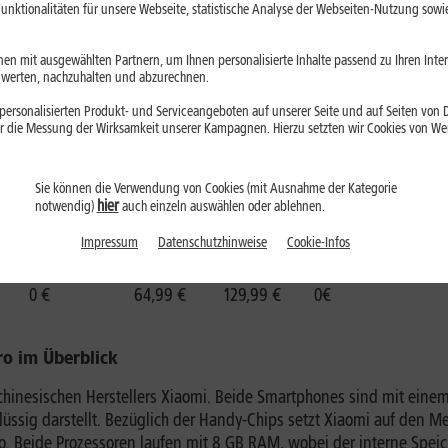
unktionalitäten für unsere Webseite, statistische Analyse der Webseiten-Nutzung sowie
icht
en mit ausgewählten Partnern, um Ihnen personalisierte Inhalte passend zu Ihren Int
 Pro
erten, nachzuhalten und abzurechnen.
ersonalisierten Produkt- und Serviceangeboten auf unserer Seite und auf Seiten von Dr
Grundgebühr
Grundgebühr
r die Messung der Wirksamkeit unserer Kampagnen. Hierzu setzten wir Cookies von Werb
Einmal-zahlung
Einmal-zahlung
1. – 6. M.
7. – 24. M.
Sie können die Verwendung von Cookies (mit Ausnahme der Kategorie
0 €
14,99 €
44,99 €
0 €
hier
notwendig)
auch einzeln auswählen oder ablehnen.
0 €
19,99 €
49,99 €
0 €
0 €
24,99 €
54,99 €
0 €
Impressum
Datenschutzhinweise
Cookie-Infos
0 €
34,99 €
64,99 €
0 €
0 €
64,99 €
129,99 €
0€
ro im Überblick
hinesischen Herstellers Xiaomi. Beide Smartphones sind mit einem
flüssig darstellt. Bezüglich der Handy-Chips setzt Xiaomi auf den 
Beide Prozessoren laufen mit 8 GB RAM, wobei der interne Speich