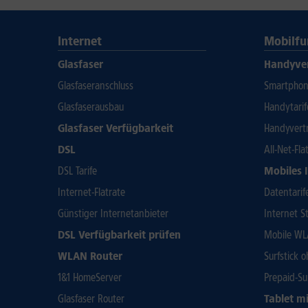
Internet
Mobilfu
Glasfaser
Handyve
Glasfaseranschluss
Smartphone
Glasfaserausbau
Handytari
Glasfaser Verfügbarkeit
Handyvert
DSL
All-Net-Fla
DSL Tarife
Mobiles 
Internet-Flatrate
Datentarif
Günstiger Internetanbieter
Internet St
DSL Verfügbarkeit prüfen
Mobile WL
WLAN Router
Surfstick 
1&1 HomeServer
Prepaid-Su
Glasfaser Router
Tablet mi