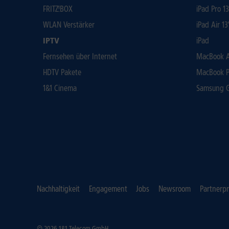
FRITZ!BOX
iPad Pro 1
WLAN Verstärker
iPad Air 13
IPTV
iPad
Fernsehen über Internet
MacBook Ai
HDTV Pakete
MacBook P
1&1 Cinema
Samsung Ga
Nachhaltigkeit
Engagement
Jobs
Newsroom
Partnerp
© 2026 1&1 Telecom GmbH