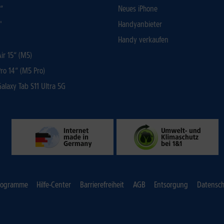
3“
Neues iPhone
"
Handyanbieter
Handy verkaufen
r 15“ (M5)
ro 14“ (M5 Pro)
laxy Tab S11 Ultra 5G
rogramme
Hilfe-Center
Barrierefreiheit
AGB
Entsorgung
Datensch