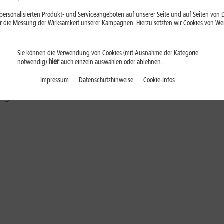
 anderem durch seine gute Hauptkamera mit vier Linsen überzeugt: 
ersonalisierten Produkt- und Serviceangeboten auf unserer Seite und auf Seiten von Dr
P-Sensoren. Im Inneren befindet sich der Qualcomm Snapdragon 66
r die Messung der Wirksamkeit unserer Kampagnen. Hierzu setzten wir Cookies von Werb
 aufgeladen werden. Mit 6 GB RAM und 128 GB interner Speicherka
 bei 1&1 in Blau und Schwarz erhältlich.
Sie können die Verwendung von Cookies (mit Ausnahme der Kategorie
hier
s deutsche Festnetz sowie in alle deutschen Mobilfunknetze. Die Tel
notwendig)
auch einzeln auswählen oder ablehnen.
auf Island, in Norwegen und Liechtenstein genutzt werden. Das Da
Impressum
Datenschutzhinweise
Cookie-Infos
slaufzeit von mindestens 24 Monaten. Alle Infos zum 1&1 Tarif-Ang
fügbar.