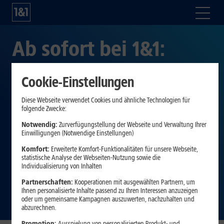
Ab sofort bei 1&1:
Samsung Galaxy Z
Cookie-Einstellungen
Flip4 und Samsung
Diese Webseite verwendet Cookies und ähnliche Technologien für
folgende Zwecke:
Galaxy S22 mit Galaxy
Notwendig:
Zurverfügungstellung der Webseite und Verwaltung Ihrer
Einwilligungen (Notwendige Einstellungen)
Watch4 ab 9,99 Euro
Komfort:
Erweiterte Komfort-Funktionalitäten für unsere Webseite,
statistische Analyse der Webseiten-Nutzung sowie die
monatlich und 0 Euro
Individualisierung von Inhalten
Partnerschaften:
Kooperationen mit ausgewählten Partnern, um
Einmalzahlung
Ihnen personalisierte Inhalte passend zu Ihren Interessen anzuzeigen
oder um gemeinsame Kampagnen auszuwerten, nachzuhalten und
abzurechnen.
Promotion:
Ausspielung von personalisierten Produkt- und