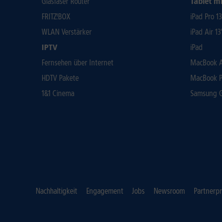
Glasfaser Router
Tablet mi
FRITZ!BOX
iPad Pro 1
WLAN Verstärker
iPad Air 13
IPTV
iPad
Fernsehen über Internet
MacBook Ai
HDTV Pakete
MacBook P
1&1 Cinema
Samsung Ga
Nachhaltigkeit
Engagement
Jobs
Newsroom
Partnerp