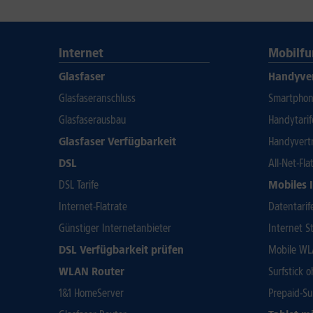
Internet
Mobilfu
Glasfaser
Handyve
Glasfaseranschluss
Smartphone
Glasfaserausbau
Handytari
Glasfaser Verfügbarkeit
Handyvert
DSL
All-Net-Fla
DSL Tarife
Mobiles 
Internet-Flatrate
Datentarif
Günstiger Internetanbieter
Internet St
DSL Verfügbarkeit prüfen
Mobile WL
WLAN Router
Surfstick 
1&1 HomeServer
Prepaid-Su