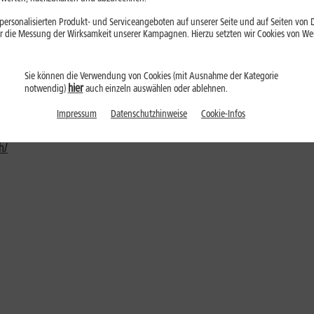
peicher begleitet wird. Die Akkukapazität des neuen Mittelklass
deseile wieder aufgeladen werden. Das HUAWEI nova9 SE besitzt e
ersonalisierten Produkt- und Serviceangeboten auf unserer Seite und auf Seiten von Dr
tiven für Makroaufnahmen und Tiefenverfolgung besteht.
r die Messung der Wirksamkeit unserer Kampagnen. Hierzu setzten wir Cookies von Werb
Sie können die Verwendung von Cookies (mit Ausnahme der Kategorie
Faktoren. Zum einen bieten sie einen glasklaren Klang und Touch-
hier
notwendig)
auch einzeln auswählen oder ablehnen.
ckung sowie eine starke Akkulaufzeit.
Impressum
Datenschutzhinweise
Cookie-Infos
st eine Registrierung bis zum 15. Mai 2022 über folgenden Link erf
h/