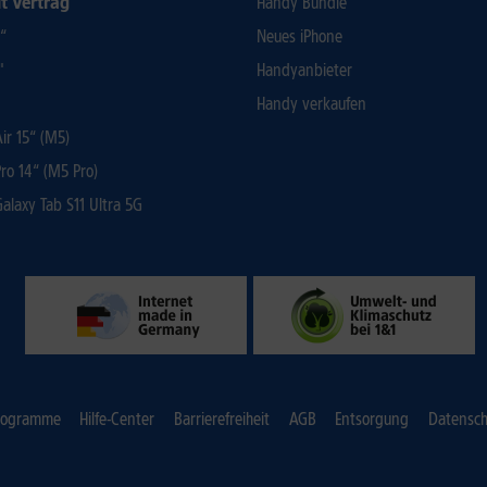
t Vertrag
Handy Bundle
3“
Neues iPhone
"
Handyanbieter
Handy verkaufen
r 15“ (M5)
ro 14“ (M5 Pro)
laxy Tab S11 Ultra 5G
rogramme
Hilfe-Center
Barrierefreiheit
AGB
Entsorgung
Datensch