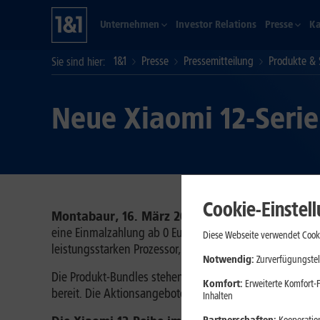
Unternehmen
Investor Relations
Presse
Ka
1&1
Presse
Pressemitteilung
Produkte & 
Sie sind hier
Neue Xiaomi 12-Serie
Cookie-Einstel
Montabaur, 16. März 2022
. Die beiden neuen Smart
eine Einmalzahlung ab 0 Euro erhältlich. Zu jeder Beste
Diese Webseite verwendet Cooki
leistungsstarken Prozessor, erstklassige AMOLED-Displ
Notwendig:
Zurverfügungstel
Die Produkt-Bundles stehen in Kombination mit den All-
Komfort:
Erweiterte Komfort-F
bereit. Die Aktionsangebote stehen bis zum 28. März 20
Inhalten