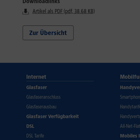
Downloadlinks
Artikel als PDF (pdf, 38.68 KB)
Zur Übersicht
Internet
Mobilfu
Glasfaser
Handyve
Glasfaseranschluss
Smartphone
Glasfaserausbau
Handytari
Glasfaser Verfügbarkeit
Handyvert
DSL
All-Net-Fla
DSL Tarife
Mobiles 