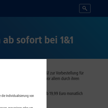
ab sofort bei 1&1
ro 5G, sind ab sofort bei 1&1 zur Vorbestellung für
i-Smartphones zeichnen sich vor allem durch ihren
men von 5 GB bis Unlimited ab 19,99 Euro monatlich
 die Individualisierung von
 Gray und Blue.