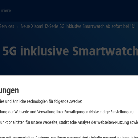
rriere
Services
Neue Xiaomi 12-Serie 5G inklusive Smartwatch ab sofort bei 1&1
 5G inklusive Smartwatch 
lungen
phones aus dem Hause Xiaomi, das Xiaomi 12 5G und das Xiaomi 12 P
llung gibt es die Smartwatch S1 Active gratis dazu. Die neuen Xiaom
es und ähnliche Technologien für folgende Zwecke:
ays sowie hohe Akku-Kapazitäten aus.
lung der Webseite und Verwaltung Ihrer Einwilligungen (Notwendige Einstellungen)
Net-Flats LTE S bis 5G XXL mit einem monatlich mobilen Datenvolu
unktionalitäten für unsere Webseite, statistische Analyse der Webseiten-Nutzung sowie
22 zur Verfügung. Beide Smartphones gibt es bei 1&1 in den Farben