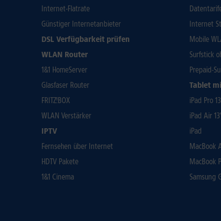
Internet-Flatrate
Datentarif
Günstiger Internetanbieter
Internet St
DSL Verfügbarkeit prüfen
Mobile WL
WLAN Router
Surfstick 
1&1 HomeServer
Prepaid-Su
Glasfaser Router
Tablet mi
FRITZ!BOX
iPad Pro 1
WLAN Verstärker
iPad Air 13
IPTV
iPad
Fernsehen über Internet
MacBook Ai
HDTV Pakete
MacBook P
1&1 Cinema
Samsung Ga