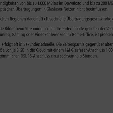
indigkeiten von bis zu 1.000 MBit/s im Download und bis zu 200 MB
ptischen Übertragungen in Glasfaser-Netzen nicht beeinflussen.
edelten Regionen dauerhaft ultraschnelle Übertragungsgeschwindigk
e Bilder beim Streaming hochauflösender Inhalte gehören der Verg
aming, Gaming oder Videokonferenzen im Home-Office, ist problem
rfolgt oft in Sekundenschnelle. Die Zeitersparnis gegenüber alte
öße von je 3 GB in die Cloud mit einem 1&1 Glasfaser-Anschluss 1.0
kömmlichen DSL 16-Anschluss circa sechseinhalb Stunden.