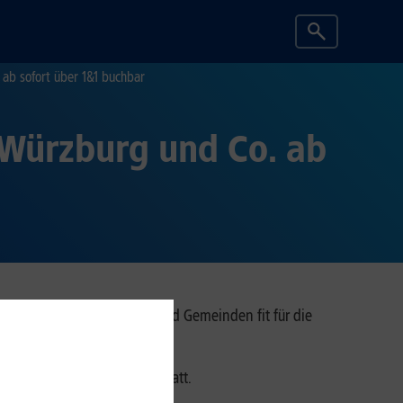
 ab sofort über 1&1 buchbar
, Würzburg und Co. ab
am Chiemsee viele Städte und Gemeinden fit für die
ltungen für Interessierte statt.