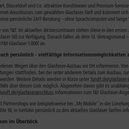
, Düsseldorf und Co. attraktive Konditionen und Premium-Services:
rnet-Anschlusses zum gewählten Glasfaser-Tarif und kümmert sich 
e eine persönliche 24/7-Beratung – ohne Sprachcomputer und lange 
 von 1&1: Im aktuellen Aktionszeitraum stehen diese in den erste
asfaser 50) zur Verfügung. Danach fallen ab dem 13. Vertragsmonat 
(1&1 Glasfaser 1.000) an.
 auch persönlich - vielfältige Informationsmöglichkeite
enen Wegen über den Glasfaser-Ausbau vor Ort informieren. Von 
ungen stattfinden, bei der unter anderem Details zum Ausbau, zur 
 werden. Weitere Details werden in Kürze unter
1und1.de/glasfaser-
nfalls über diesen Link möglich. Abgesehen davon gibt es unabhäng
1und1.de/glasfaseranschluss
Informationen zum 1&1 Glasfaser-Ange
1&1 Partnershops wie beispielsweise bei „My Mobile“ in der Lünebur
dde 18, in Iserlohn persönlich zu den aktuellen Glasfaser-Tarifen in
sen im Überblick