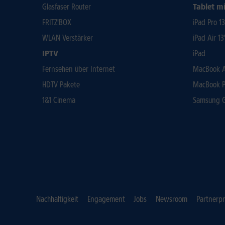
Glasfaser Router
Tablet mi
FRITZ!BOX
iPad Pro 1
WLAN Verstärker
iPad Air 13
IPTV
iPad
Fernsehen über Internet
MacBook Ai
HDTV Pakete
MacBook P
1&1 Cinema
Samsung Ga
Nachhaltigkeit
Engagement
Jobs
Newsroom
Partnerp