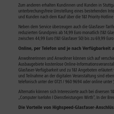
Zum anderen erhalten Kundinnen und Kunden in Stuttgart
unterbrechungsfreie Umstellung eines bestehenden Inte
und Kunden nach dem Kauf über die 1&1 Priority-Hotlin
Neben dem Service überzeugen auch die Glasfaser-Tarife
reduzierten Grundpreis ab 14,99 Euro monatlich (1&1 Gl
zwischen 44,99 Euro (1&1 Glasfaser 50) bis zu 69,99 Euro 
Online, per Telefon und je nach Verfügbarkeit
Anwohnerinnen und Anwohner können sich auf verschied
Ausbaugebiete kostenlose Online-Informationsveranstalt
Glasfaser-Verfügbarkeit und zu 1&1 Angeboten erläutert
und Teilnahme an der digitalen Veranstaltung sind ebe
telefonisch unter der 0721 / 960 9694 oder online unter
Alternativ können sich Interessierte auch bei diversen 
„Computer Iserlohn I Dienstleistungen Wirth“, In der Bre
Die Vorteile von Highspeed-Glasfaser-Anschlüs