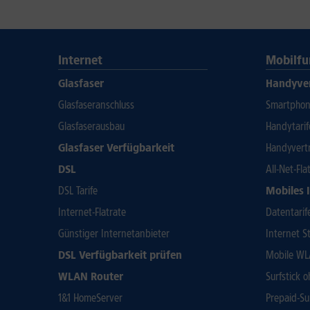
Internet
Mobilfu
Glasfaser
Handyve
Glasfaseranschluss
Smartphone
Glasfaserausbau
Handytari
Glasfaser Verfügbarkeit
Handyvert
DSL
All-Net-Fla
DSL Tarife
Mobiles 
Internet-Flatrate
Datentarif
Günstiger Internetanbieter
Internet St
DSL Verfügbarkeit prüfen
Mobile WL
WLAN Router
Surfstick 
1&1 HomeServer
Prepaid-Su