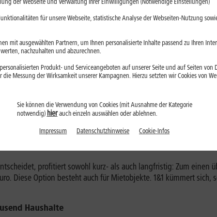
lung der Webseite und Verwaltung Ihrer Einwilligungen (Notwendige Einstellungen)
n an in Diespeck, Düsseldorf-Oberbilk und -Bilk, Meerbusch, Prien
Stralsund, Sulzbach-Rosenberg, Würzburg-Rottenbauer, Iserlohn, Al
unktionalitäten für unsere Webseite, statistische Analyse der Webseiten-Nutzung sowie
Alz, Berlin-Dahlem, Stuttgart-Botnang, Moosburg an der Isar und Va
ndesweit haben damit viele tausend Haushalte die Möglichkeit von 
en mit ausgewählten Partnern, um Ihnen personalisierte Inhalte passend zu Ihren Int
erten, nachzuhalten und abzurechnen.
otsvielfalt durch 1&1
ersonalisierten Produkt- und Serviceangeboten auf unserer Seite und auf Seiten von Dr
orf und in vielen weiteren Städten und Gemeinden deutschlandweit
r die Messung der Wirksamkeit unserer Kampagnen. Hierzu setzten wir Cookies von Werb
für ein breiteres Glasfaser-Angebot.
Sie können die Verwendung von Cookies (mit Ausnahme der Kategorie
er mehr zum Standard. Gemeinsam mit unseren Netzpartnern investie
hier
notwendig)
auch einzeln auswählen oder ablehnen.
Technik. Wir freuen uns sehr darauf, die Haushalte Stuttgart und d
bringen“, sagt Sebastian Goebel, Vorstand Produktmanagement der
Impressum
Datenschutzhinweise
Cookie-Infos
o
entscheidet, profitiert sowohl kurz- als auch langfristig: Zum eine
uro. Diese Option besteht auch für Mietobjekte. 1&1 kümmert sich,
tausend Haushalte