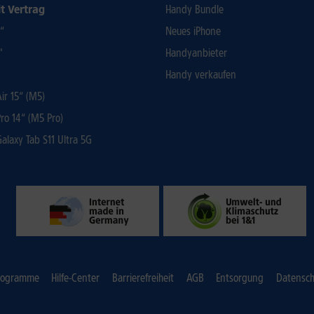
t Vertrag
Handy Bundle
3“
Neues iPhone
"
Handyanbieter
Handy verkaufen
r 15“ (M5)
ro 14“ (M5 Pro)
laxy Tab S11 Ultra 5G
rogramme
Hilfe-Center
Barrierefreiheit
AGB
Entsorgung
Datensch